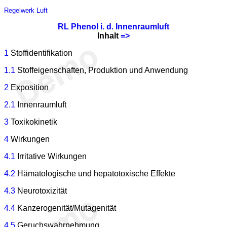
Regelwerk
Luft
RL Phenol i. d. Innenraumluft
Inhalt
=>
1
Stoffidentifikation
1.1
Stoffeigenschaften, Produktion und Anwendung
2
Exposition
2.1
Innenraumluft
3
Toxikokinetik
4
Wirkungen
4.1
Irritative Wirkungen
4.2
Hämatologische und hepatotoxische Effekte
4.3
Neurotoxizität
4.4
Kanzerogenität/Mutagenität
4.5
Geruchswahrnehmung