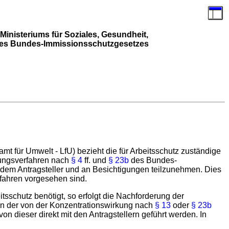
inisteriums für Soziales, Gesundheit,
 des Bundes-Immissionsschutzgesetzes
 für Umwelt - LfU) bezieht die für Arbeitsschutz zuständige
gungsverfahren nach
§ 4
ff. und
§ 23b
des Bundes-
it dem Antragsteller und an Besichtigungen teilzunehmen. Dies
rfahren vorgesehen sind.
schutz benötigt, so erfolgt die Nachforderung der
en der von der Konzentrationswirkung nach
§ 13
oder
§ 23b
 dieser direkt mit den Antragstellern geführt werden. In