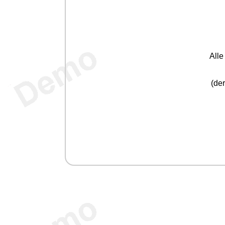
All
(der