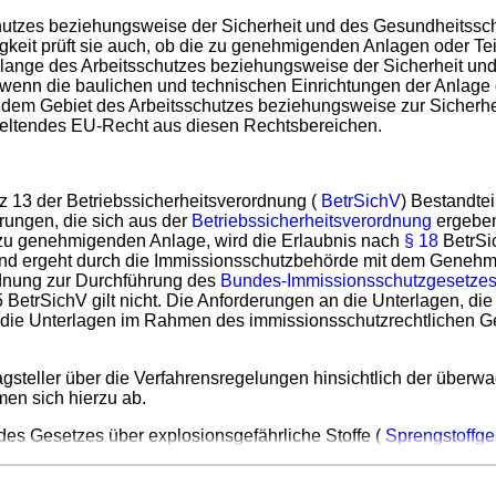
chutzes beziehungsweise der Sicherheit und des Gesundheitssch
it prüft sie auch, ob die zu genehmigenden Anlagen oder Teil
ange des Arbeitsschutzes beziehungsweise der Sicherheit und
nn die baulichen und technischen Einrichtungen der Anlage d
f dem Gebiet des Arbeitsschutzes beziehungsweise zur Sicherh
geltendes EU-Recht aus diesen Rechtsbereichen.
 13 der Betriebssicherheitsverordnung (
BetrSichV
) Bestandtei
rungen, die sich aus der
Betriebssicherheitsverordnung
ergeben
u genehmigenden Anlage, wird die Erlaubnis nach
§ 18
BetrS
d ergeht durch die Immissionsschutzbehörde mit dem Genehmi
dnung zur Durchführung des
Bundes-Immissionsschutzgesetze
 BetrSichV gilt nicht. Die Anforderungen an die Unterlagen, di
ür die Unterlagen im Rahmen des immissionsschutzrechtlichen G
gsteller über die Verfahrensregelungen hinsichtlich der überwa
en sich hierzu ab.
des Gesetzes über explosionsgefährliche Stoffe (
Sprengstoffge