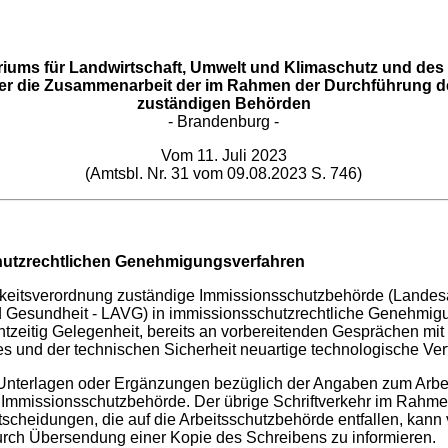
ums für Landwirtschaft, Umwelt und Klimaschutz und des M
ber die Zusammenarbeit der im Rahmen der Durchführung
zuständigen Behörden
- Brandenburg -
Vom 11. Juli 2023
(Amtsbl. Nr. 31 vom 09.08.2023 S. 746)
hutzrechtlichen Genehmigungsverfahren
keitsverordnung zuständige Immissionsschutzbehörde (Landesamt
nd Gesundheit - LAVG) in immissionsschutzrechtliche Genehmi
echtzeitig Gelegenheit, bereits an vorbereitenden Gesprächen m
es und der technischen Sicherheit neuartige technologische Ve
nterlagen oder Ergänzungen bezüglich der Angaben zum Arbeits
e Immissionsschutzbehörde. Der übrige Schriftverkehr im Rahm
eidungen, die auf die Arbeitsschutzbehörde entfallen, kann von
durch Übersendung einer Kopie des Schreibens zu informieren.