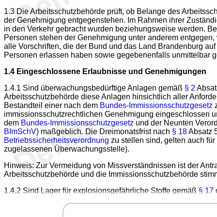
1.3 Die Arbeitsschutzbehörde prüft, ob Belange des Arbeitss
der Genehmigung entgegenstehen. Im Rahmen ihrer Zuständigke
in den Verkehr gebracht wurden beziehungsweise werden. Bel
Personen stehen der Genehmigung unter anderem entgegen, we
alle Vorschriften, die der Bund und das Land Brandenburg au
Personen erlassen haben sowie gegebenenfalls unmittelbar 
1.4 Eingeschlossene Erlaubnisse und Genehmigungen
1.4.1 Sind überwachungsbedürftige Anlagen gemäß
§ 2
Absatz
Arbeitsschutzbehörde diese Anlagen hinsichtlich aller Anforde
Bestandteil einer nach dem
Bundes-Immissionsschutzgesetz
z
immissionsschutzrechtlichen Genehmigung eingeschlossen un
dem
Bundes-Immissionsschutzgesetz
und der Neunten Veror
BImSchV
) maßgeblich. Die Dreimonatsfrist nach
§ 18
Absatz 5
Betriebssicherheitsverordnung
zu stellen sind, gelten auch f
zugelassenen Überwachungsstelle).
Hinweis: Zur Vermeidung von Missverständnissen ist der Antra
Arbeitsschutzbehörde und die Immissionsschutzbehörde stimm
1.4.2 Sind Lager für explosionsgefährliche Stoffe gemäß
§ 17