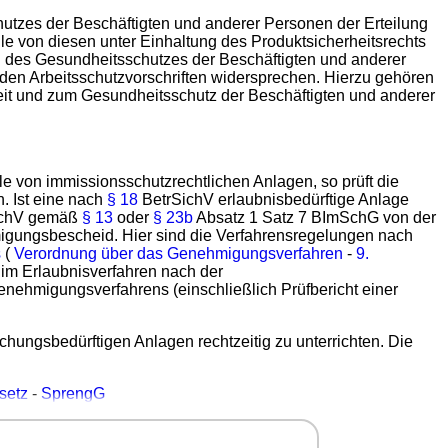
utzes der Beschäftigten und anderer Personen der Erteilung
e von diesen unter Einhaltung des Produktsicherheitsrechts
 des Gesundheitsschutzes der Beschäftigten und anderer
en Arbeitsschutzvorschriften widersprechen. Hierzu gehören
eit und zum Gesundheitsschutz der Beschäftigten und anderer
le von immissionsschutzrechtlichen Anlagen, so prüft die
. Ist eine nach
§ 18
BetrSichV erlaubnisbedürftige Anlage
ichV gemäß
§ 13
oder
§ 23b
Absatz 1 Satz 7 BImSchG von der
gungsbescheid. Hier sind die Verfahrensregelungen nach
s
(
Verordnung über das Genehmigungsverfahren
-
9.
e im Erlaubnisverfahren nach der
enehmigungsverfahrens (einschließlich Prüfbericht einer
chungsbedürftigen Anlagen rechtzeitig zu unterrichten. Die
setz
-
SprengG