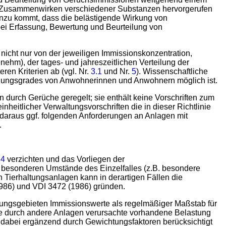
as Zusammenwirken verschiedener Substanzen hervorgerufen
inzu kommt, dass die belästigende Wirkung von
 bei Erfassung, Bewertung und Beurteilung von
nicht nur von der jeweiligen Immissionskonzentration,
nehm), der tages- und jahreszeitlichen Verteilung der
en Kriterien ab (vgl. Nr.
3.1
und Nr.
5
). Wissenschaftliche
igungsgrades von Anwohnerinnen und Anwohnern möglich ist.
 durch Gerüche geregelt; sie enthält keine Vorschriften zum
itlicher Verwaltungsvorschriften die in dieser Richtlinie
daraus ggf. folgenden Anforderungen an Anlagen mit
.
.
4
verzichten und das Vorliegen der
ie besonderen Umstände des Einzelfalles (z.B. besondere
 Tierhaltungsanlagen kann in derartigen Fällen die
986) und VDI 3472 (1986) gründen.
tzungsgebieten Immissionswerte als regelmäßiger Maßstab für
die durch andere Anlagen verursachte vorhandene Belastung
 dabei ergänzend durch Gewichtungsfaktoren berücksichtigt