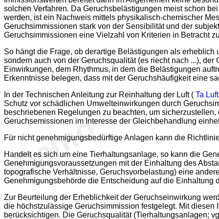
solchen Verfahren. Da Geruchsbelästigungen meist schon bei
werden, ist ein Nachweis mittels physikalisch-chemischer Me
Geruchsimmissionen stark von der Sensibilität und der subjekt
Geruchsimmissionen eine Vielzahl von Kriterien in Betracht zu 
So hängt die Frage, ob derartige Belästigungen als erheblich
sondern auch von der Geruchsqualität (es riecht nach ...), de
Einwirkungen, dem Rhythmus, in dem die Belästigungen auftret
Erkenntnisse belegen, dass mit der Geruchshäufigkeit eine 
In der Technischen Anleitung zur Reinhaltung der Luft (
Ta Luf
Schutz vor schädlichen Umwelteinwirkungen durch Geruchsimmi
beschriebenen Regelungen zu beachten, um sicherzustellen, 
Geruchsemissionen im Interesse der Gleichbehandlung einhe
Für nicht genehmigungsbedürftige Anlagen kann die Richtli
Handelt es sich um eine Tierhaltungsanlage, so kann die Ge
Genehmigungsvoraussetzungen mit der Einhaltung des Abst
topografische Verhältnisse, Geruchsvorbelastung) eine ander
Genehmigungsbehörde die Entscheidung auf die Einhaltung d
Zur Beurteilung der Erheblichkeit der Geruchseinwirkung wer
die höchstzulässige Geruchsimmission festgelegt. Mit diese
berücksichtigen. Die Geruchsqualität (Tierhaltungsanlagen; vg