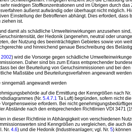
 sehr niedrigen Stoffkonzentrationen und im Übrigen durch d
ssverfahren äußerst aufwändig oder überhaupt nicht möglich. H
iven Einstellung der Betroffenen abhängt. Dies erfordert, dass
ziehen ist.
 und damit als schädliche Umwelteinwirkungen anzusehen sind, 
r Geruchsintensität, der Hedonik (angenehm, neutral oder unange
en, der Nutzung des beeinträchtigten Gebietes sowie von weiter
sachgerechte und hinreichend genaue Beschreibung des Beläst
t 2002
) wird die Vorsorge gegen schädliche Umwelteinwirkungen
ssionen. Daher sind bis zum Erlass entsprechender bundeseinhe
dass bei der Beurteilung von Geruchsimmissionen und bei den 
itliche Maßstäbe und Beurteilungsverfahren angewandt werden
nie sinngemäß angewandt werden
nehmigungsbehörde auf die Ermittlung der Kenngrößen nach Nr
andsdiagrammes (Nr.
5.4.7.1
Ta Luft) begründen, sofern nicht d
e Vorgehensweise erfordern. Bei nicht genehmigungsbedürftigen
er Abstände nach den entsprechenden Richtlinien VDI 3471 (1
den in dieser Richtlinie in Abhängigkeit von verschiedenen Nu
n Immissionswerten sind Kenngrößen zu vergleichen, die auch 
l. Nr.
4.6
) und die Hedonik (Industrieanlagen; vgl. Nr.
5
) können