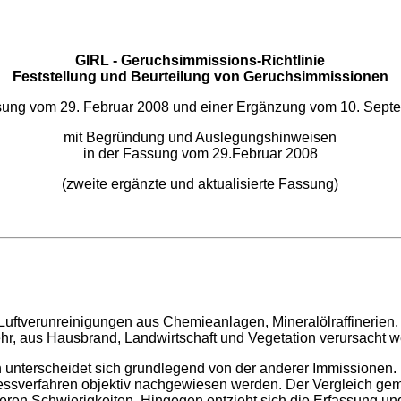
GIRL - Geruchsimmissions-Richtlinie
Feststellung und Beurteilung von Geruchsimmissionen
ssung vom 29. Februar 2008 und einer Ergänzung vom 10. Sept
mit Begründung und Auslegungshinweisen
in der Fassung vom 29.Februar 2008
(zweite ergänzte und aktualisierte Fassung)
uftverunreinigungen aus Chemieanlagen, Mineralölraffinerien,
r, aus Hausbrand, Landwirtschaft und Vegetation verursacht w
 unterscheidet sich grundlegend von der anderer Immissionen.
essverfahren objektiv nachgewiesen werden. Der Vergleich gem
eren Schwierigkeiten. Hingegen entzieht sich die Erfassung 