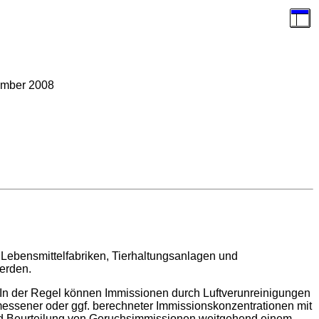
ember 2008
 Lebensmittelfabriken, Tierhaltungsanlagen und
erden.
 In der Regel können Immissionen durch Luftverunreinigungen
essener oder ggf. berechneter Immissionskonzentrationen mit
und Beurteilung von Geruchsimmissionen weitgehend einem