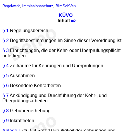
Regelwerk
,
Immissionsschutz
,
BImSchVen
KÜVO
-
Inhalt
=>
§ 1
Regelungsbereich
§ 2
Begriffsbestimmungen Im Sinne dieser Verordnung ist
§ 3
Einrichtungen, die der Kehr- oder Überprüfungspflicht
unterliegen
§ 4
Zeiträume für Kehrungen und Überprüfungen
§ 5
Ausnahmen
§ 6
Besondere Kehrarbeiten
§ 7
Ankündigung und Durchführung der Kehr-, und
Überprüfungsarbeiten
§ 8
Gebührenerhebung
§ 9
Inkrafttreten
Anlage 1
(zu § 4 Satz 1) Häufigkeit der Kehrungen und