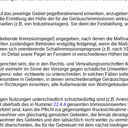
 auf das jeweilige Gebiet pegelbestimmend einwirken, anzugeben
 die Ermittlung der Höhe der für die Geräuschimmissionen wi
uellen (z.B. von Industrieanlagen). Sie dient der Feststell
rebende Immissionspegel) angegeben, nach denen die Maßnah
ellen zuständigen Behörden endgültig festgelegt, wenn die Maßn
n sich orientierende Schallimmissionsprognose (z.B. nach VDI 
 im Detail sowie Pegel an Fenstern in verschiedenen Höhen ber
erichtet sein, die in den Rechts- und Verwaltungsvorschriften 
 soll vielmehr im Sinne der Vorsorge gegen schädliche Umweltei
enz- oder -richtwerte zu unterschreiten. In solchen Fällen soll
besondere in Gebieten, in denen verschiedenartige Geräuschque
en Richtungen einwirken, alle Außenwände von Wohngebäuden be
en Nutzungen unterschiedlich schutzbedürftig sind (z.B. Ane
ert oberhalb des in Nummer
22.4.4
genannten Immissionswertes fe
t sind, kann die Pflicht zur gegenseitigen Rücksichtnahme d
ner von gleichartig genutzten Gebieten, die fernab derartige
ewohner des Gebietes und den tatsächlich nicht weiter zu ver
 überschreiten, die für die Gebietsart mit dem nächst niedrige