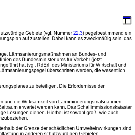
chutzwürdige Gebiete (vgl. Nummer
22.3
) pegelbestimmend ein
rungsplan auf zustellen. Dabei kann es zweckmäßig sein, das
ndlage. Lärmsanierungsmaßnahmen an Bundes- und
linien des Bundesministeriums für Verkehr (jetzt
führt hat (vgl. RdErl. des Ministeriums für Wirtschaft und
 Lärmsanierungspegel überschritten werden, die wesentlich
ungsplanes zu beteiligen. Die Erfordernisse der
osten und die Wirksamkeit von Lärmminderungsmaßnahmen.
Zeitraum erwartet werden kann. Das Schallimmissionskataster
ige Lösungen dienen. Hierbei ist sowohl groß- wie auch
inzubeziehen.
nterhalb der Grenze der schädlichen Umwelteinwirkungen sind
Entlastung in anderen schutzwürdigen Gebieten