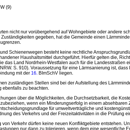
W (9)
arten nicht nur vorübergehend auf Wohngebiete oder andere s
he Zuständigkeiten gegeben, hat die Gemeinde einen Lärmminde
zugrenzen.
en und Schienenwegen besteht keine rechtliche Anspruchsgru
ndener Haushaltsmittel durchgeführt. Hierfür gelten die, Richt
das Land Nordrhein-Westfalen auch für die Landesstraßen einge
 NRW. S. 910). Voraussetzung für eine Lärmsanierung ist, dass
bindung mit der
16.
BImSchV liegen.
 zuständigen Stellen sind bei der Aufstellung des Lärmminder
 ebenfalls zu beachten.
chungen über die Möglichkeiten, die Durchsetzbarkeit, die K
inzubeziehen, wenn ein Minderungserfolg in einem absehbaren 
Entscheidungsgrundlage für umweltverträgliche und kostengünst
ng des Verkehrs und der Freizeitaktivitäten in die Prüfung e
 von Verkehr dürfen keine neuen Konfliktgebiete entstehen. U
lastungen nur dann zu tolerieren, wenn dem eine wesentliche 