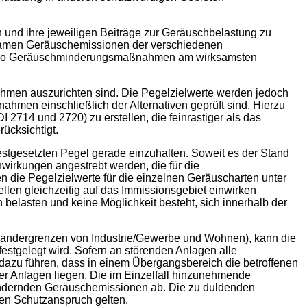
 und ihre jeweiligen Beiträge zur Geräuschbelastung zu
rksamen Geräuschemissionen der verschiedenen
ung, wo Geräuschminderungsmaßnahmen am wirksamsten
men auszurichten sind. Die Pegelzielwerte werden jedoch
ahmen einschließlich der Alternativen geprüft sind. Hierzu
2714 und 2720) zu erstellen, die feinrastiger als das
ücksichtigt.
festgesetzten Pegel gerade einzuhalten. Soweit es der Stand
nwirkungen angestrebt werden, die für die
en die Pegelzielwerte für die einzelnen Geräuscharten unter
llen gleichzeitig auf das Immissionsgebiet einwirken
lasten und keine Möglichkeit besteht, sich innerhalb der
inandergrenzen von Industrie/Gewerbe und Wohnen), kann die
stgelegt wird. Sofern an störenden Anlagen alle
azu führen, dass in einem Übergangsbereich die betroffenen
r Anlagen liegen. Die im Einzelfall hinzunehmende
mindernden Geräuschemissionen ab. Die zu duldenden
ren Schutzanspruch gelten.