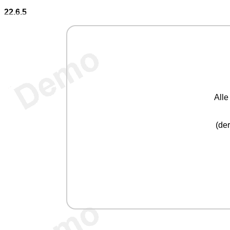
22.6.5
All
(der