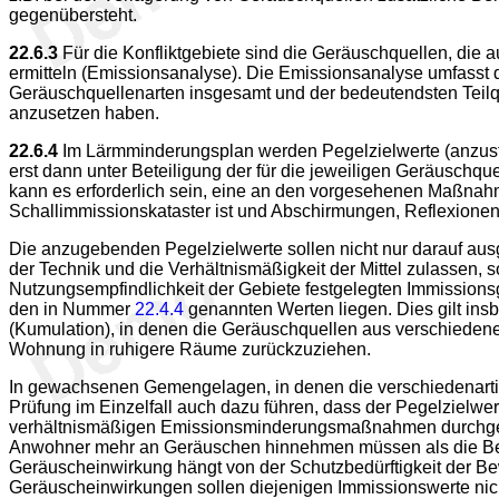
gegenübersteht.
22.6.3
Für die Konfliktgebiete sind die Geräuschquellen, die
ermitteln (Emissionsanalyse). Die Emissionsanalyse umfasst
Geräuschquellenarten insgesamt und der bedeutendsten Teilq
anzusetzen haben.
22.6.4
Im Lärmminderungsplan werden Pegelzielwerte (anzust
erst dann unter Beteiligung der für die jeweiligen Geräuschqu
kann es erforderlich sein, eine an den vorgesehenen Maßnahme
Schallimmissionskataster ist und Abschirmungen, Reflexionen
Die anzugebenden Pegelzielwerte sollen nicht nur darauf ausg
der Technik und die Verhältnismäßigkeit der Mittel zulassen,
Nutzungsempfindlichkeit der Gebiete festgelegten Immissionsgr
den in Nummer
22.4.4
genannten Werten liegen. Dies gilt ins
(Kumulation), in denen die Geräuschquellen aus verschieden
Wohnung in ruhigere Räume zurückzuziehen.
In gewachsenen Gemengelagen, in denen die verschiedenartig
Prüfung im Einzelfall auch dazu führen, dass der Pegelzielw
verhältnismäßigen Emissionsminderungsmaßnahmen durchgeführ
Anwohner mehr an Geräuschen hinnehmen müssen als die Bewoh
Geräuscheinwirkung hängt von der Schutzbedürftigkeit der B
Geräuscheinwirkungen sollen diejenigen Immissionswerte nicht