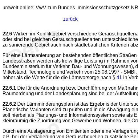
umwelt-online: VwV zum Bundes-Immissionsschutzgesetz NR
zurück
22.6
Wirken im Konfliktgebiet verschiedene Geräuschquellen
oder sind bei gleichen Geräuschquellenarten unterschiedlic
zu sanierende Gebiet auch nach städtebaulichen Kriterien ab
Für eine Lärmsanierung an bestehenden öffentlichen Straß
Landesstraßen werden als freiwillige Leistung im Rahmen vorha
Bundesministerium für Verkehr, Bau- und Wohnungswesen), die 
Mittelstand, Technologie und Verkehr vom 25.08.1997 - SMBl.
höher als die Werte für die die Lärmvorsorge nach §
41
in Ver
22.6.1
Die für die Anordnung bzw. Durchführung von Maßnahmen
Raumordnung und der Landesplanung sind bei der Aufstellung
22.6.2
Der Lärmminderungsplan ist das Ergebnis der Untersu
Planerische Varianten sind zu prüfen und in die Abwägung e
soll hierbei als Planungs- und Informationssystem sowie als 
kleinräumig die Zuordnung von Gewerbe und Wohnen, die Ordnu
Durch eine Auslagerung von Emittenten oder eine Verlagerung
z.B. bei der Verlagerung von Geräuschquellen zusätzliche Be