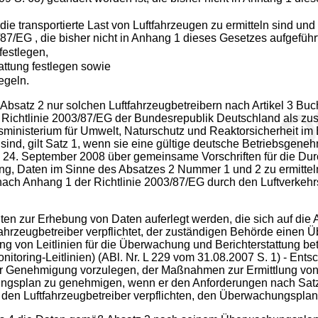
 transportierte Last von Luftfahrzeugen zu ermitteln sind und d
7/EG , die bisher nicht in Anhang 1 dieses Gesetzes aufgeführ
festlegen,
tattung festlegen sowie
egeln.
satz 2 nur solchen Luftfahrzeugbetreibern nach Artikel 3 Buch
r Richtlinie 2003/87/EG der Bundesrepublik Deutschland als zu
sministerium für Umwelt, Naturschutz und Reaktorsicherheit im
sind, gilt Satz 1, wenn sie eine gültige deutsche Betriebsgene
4. September 2008 über gemeinsame Vorschriften für die Durc
tung, Daten im Sinne des Absatzes 2 Nummer 1 und 2 zu ermittel
nach Anhang 1 der Richtlinie 2003/87/EG durch den Luftverkeh
en zur Erhebung von Daten auferlegt werden, die sich auf die A
tfahrzeugbetreiber verpflichtet, der zuständigen Behörde ein
 von Leitlinien für die Überwachung und Berichterstattung be
oring-Leitlinien) (ABl. Nr. L 229 vom 31.08.2007 S. 1) - Ents
 zur Genehmigung vorzulegen, der Maßnahmen zur Ermittlung vo
ungsplan zu genehmigen, wenn er den Anforderungen nach Satz
 den Luftfahrzeugbetreiber verpflichten, den Überwachungsplan 