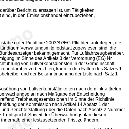
arüber Bericht zu erstatten ist, um Tätigkeiten
t sind, in den Emissionshandel einzubeziehen,
stabe o der Richtlinie 2003/87/EG Pflichten auferlegen, die
ständigem Verwaltungsmitgliedstaat zugewiesen sind; die
 Bundesanzeiger bekannt gemacht. Für Luftfahrzeugbetreiber,
hmigung im Sinne des Artikels 3 der Verordnung (EG) Nr.
hführung von Luftverkehrsdiensten in der Gemeinschaft
n und darüber zu berichten, kann in den Fällen des Satzes 1
rsbetreiber und der Bekanntmachung der Liste nach Satz 1
usübung von Luftverkehrstätigkeiten nach dem Inkrafttreten
en Überwachungsplan nach Maßgabe der Entscheidung
treffend Treibhausgasemissionen im Sinne der Richtlinie
cheidung der Kommission nach Artikel 14 Absatz 1 der
n und Berichterstattung über die Daten nach Absatz 2 Nummer
 1 entspricht. Soweit der Überwachungsplan diesen
innerhalb einer festzusetzenden Frist zu ändern.