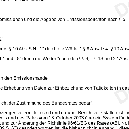
emissionen und die Abgabe von Emissionsberichten nach § 5
2".
er § 10 Abs. 5 Nr. 1" durch die Wörter " § 8 Absatz 4, § 10 Abs
7 und 18" durch die Wörter "nach den §§ 9, 17, 18 und 27 Absat
 in den Emissionshandel
e Erhebung von Daten zur Einbeziehung von Tätigkeiten in da
icht der Zustimmung des Bundesrates bedarf,
eugen zu ermitteln sind und darüber Bericht zu erstatten ist
nts und des Rates vom 13. Oktober 2003 über ein System für d
und zur Änderung der Richtlinie 96/61/EG des Rates (ABl. Nr. L
9 S. 63) geändert worden ist, die bisher nicht in Anhang 1 dies