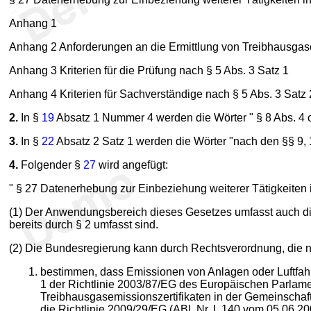
Anhang 1
Anhang 2 Anforderungen an die Ermittlung von Treibhausgas
Anhang 3 Kriterien für die Prüfung nach § 5 Abs. 3 Satz 1
Anhang 4 Kriterien für Sachverständige nach § 5 Abs. 3 Satz 
2.
In §
19
Absatz 1 Nummer 4 werden die Wörter " § 8 Abs. 4 od
3.
In §
22
Absatz 2 Satz 1 werden die Wörter "nach den §§ 9, 1
4.
Folgender §
27
wird angefügt:
" § 27 Datenerhebung zur Einbeziehung weiterer Tätigkeiten
(1) Der Anwendungsbereich dieses Gesetzes umfasst auch di
bereits durch § 2 umfasst sind.
(2) Die Bundesregierung kann durch Rechtsverordnung, die n
bestimmen, dass Emissionen von Anlagen oder Luftfahrz
1 der Richtlinie 2003/87/EG des Europäischen Parlame
Treibhausgasemissionszertifikaten in der Gemeinschaft 
die Richtlinie 2009/29/EG (ABl. Nr. L 140 vom 05.06.200