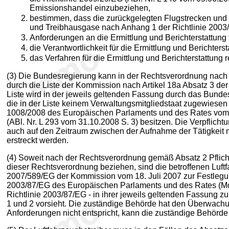
Emissionshandel einzubeziehen,
bestimmen, dass die zurückgelegten Flugstrecken und die
und Treibhausgase nach Anhang 1 der Richtlinie 2003/8
Anforderungen an die Ermittlung und Berichterstattung 
die Verantwortlichkeit für die Ermittlung und Berichters
das Verfahren für die Ermittlung und Berichterstattung r
(3) Die Bundesregierung kann in der Rechtsverordnung nach Ab
durch die Liste der Kommission nach Artikel 18a Absatz 3 de
Liste wird in der jeweils geltenden Fassung durch das Bunde
die in der Liste keinem Verwaltungsmitgliedstaat zugewiesen 
1008/2008 des Europäischen Parlaments und des Rates vom 2
(ABl. Nr. L 293 vom 31.10.2008 S. 3) besitzen. Die Verpflich
auch auf den Zeitraum zwischen der Aufnahme der Tätigkeit 
erstreckt werden.
(4) Soweit nach der Rechtsverordnung gemäß Absatz 2 Pflicht
dieser Rechtsverordnung beziehen, sind die betroffenen Luf
2007/589/EG der Kommission vom 18. Juli 2007 zur Festlegung
2003/87/EG des Europäischen Parlaments und des Rates (Monit
Richtlinie 2003/87/EG - in ihrer jeweils geltenden Fassung
1 und 2 vorsieht. Die zuständige Behörde hat den Überwach
Anforderungen nicht entspricht, kann die zuständige Behörde