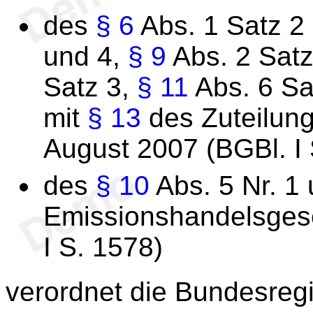
des
§ 6
Abs. 1 Satz 2
und 4,
§ 9
Abs. 2 Satz
Satz 3,
§ 11
Abs. 6 Sat
mit
§ 13
des Zuteilun
August 2007 (BGBl. I 
des
§ 10
Abs. 5 Nr. 1
Emissionshandelsgese
I S. 1578)
verordnet die Bundesreg