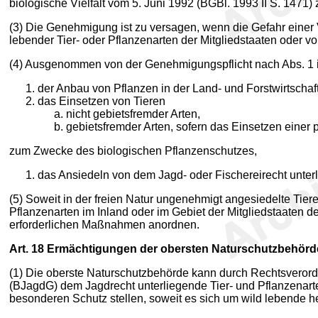
biologische Vielfalt vom 5. Juni 1992 (BGBl. 1993 II S. 1471)
(3) Die Genehmigung ist zu versagen, wenn die Gefahr einer 
lebender Tier- oder Pflanzenarten der Mitgliedstaaten oder vo
(4) Ausgenommen von der Genehmigungspflicht nach Abs. 1 i
der Anbau von Pflanzen in der Land- und Forstwirtschaft
das Einsetzen von Tieren
nicht gebietsfremder Arten,
gebietsfremder Arten, sofern das Einsetzen einer 
zum Zwecke des biologischen Pflanzenschutzes,
das Ansiedeln von dem Jagd- oder Fischereirecht unterl
(5) Soweit in der freien Natur ungenehmigt angesiedelte Tier
Pflanzenarten im Inland oder im Gebiet der Mitgliedstaaten
erforderlichen Maßnahmen anordnen.
Art. 18
Ermächtigungen der obersten Naturschutzbehörd
(1) Die oberste Naturschutzbehörde kann durch Rechtsverord
(BJagdG) dem Jagdrecht unterliegende Tier- und Pflanzenarte
besonderen Schutz stellen, soweit es sich um wild lebende h