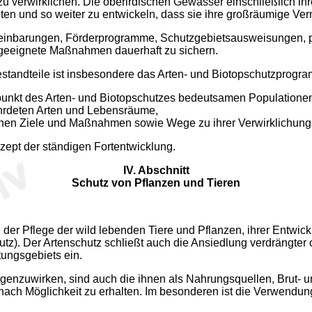
zu verwirklichen. Die oberirdischen Gewässer einschließlich i
ten und so weiter zu entwickeln, dass sie ihre großräumige Ver
Vereinbarungen, Förderprogramme, Schutzgebietsausweisungen, 
 geeignete Maßnahmen dauerhaft zu sichern.
standteile ist insbesondere das Arten- und Biotopschutzprogra
punkt des Arten- und Biotopschutzes bedeutsamen Populationen
ährdeten Arten und Lebensräume,
ichen Ziele und Maßnahmen sowie Wege zu ihrer Verwirklichung
zept der ständigen Fortentwicklung.
IV. Abschnitt
Schutz von Pflanzen und Tieren
d der Pflege der wild lebenden Tiere und Pflanzen, ihrer Entw
tz). Der Artenschutz schließt auch die Ansiedlung verdrängter 
tungsgebiets ein.
genzuwirken, sind auch die ihnen als Nahrungsquellen, Brut- 
ach Möglichkeit zu erhalten. Im besonderen ist die Verwendun