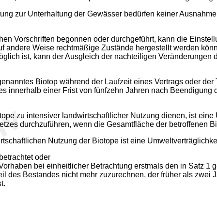
htung zur Unterhaltung der Gewässer bedürfen keiner Ausnahme 
hen Vorschriften begonnen oder durchgeführt, kann die Einstel
uf andere Weise rechtmäßige Zustände hergestellt werden könn
öglich ist, kann der Ausgleich der nachteiligen Veränderunge
rt genanntes Biotop während der Laufzeit eines Vertrags oder 
es innerhalb einer Frist von fünfzehn Jahren nach Beendigung 
pe zu intensiver landwirtschaftlicher Nutzung dienen, ist ei
zes durchzuführen, wenn die Gesamtfläche der betroffenen Bi
rtschaftlichen Nutzung der Biotope ist eine Umweltverträglichk
betrachtet oder
haben bei einheitlicher Betrachtung erstmals den in Satz 1 gen
il des Bestandes nicht mehr zuzurechnen, der früher als zwei
t.