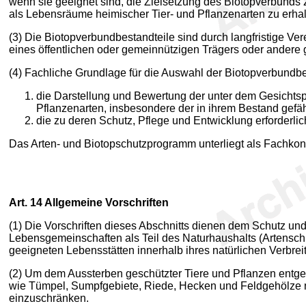
wenn sie geeignet sind, die Zielsetzung des Biotopverbunds 
als Lebensräume heimischer Tier- und Pflanzenarten zu erhal
(3) Die Biotopverbundbestandteile sind durch langfristige 
eines öffentlichen oder gemeinnützigen Trägers oder andere
(4) Fachliche Grundlage für die Auswahl der Biotopverbundbe
die Darstellung und Bewertung der unter dem Gesichts
Pflanzenarten, insbesondere der in ihrem Bestand gef
die zu deren Schutz, Pflege und Entwicklung erforderl
Das Arten- und Biotopschutzprogramm unterliegt als Fachkon
Art. 14
Allgemeine Vorschriften
(1) Die Vorschriften dieses Abschnitts dienen dem Schutz un
Lebensgemeinschaften als Teil des Naturhaushalts (Artenschu
geeigneten Lebensstätten innerhalb ihres natürlichen Verbrei
(2) Um dem Aussterben geschützter Tiere und Pflanzen entge
wie Tümpel, Sumpfgebiete, Riede, Hecken und Feldgehölze n
einzuschränken.