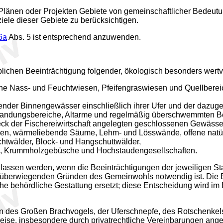
Plänen oder Projekten Gebiete von gemeinschaftlicher Bedeut
ele dieser Gebiete zu berücksichtigen.
6a
Abs. 5 ist entsprechend anzuwenden.
lichen Beeinträchtigung folgender, ökologisch besonders wertvo
he Nass- und Feuchtwiesen, Pfeifengraswiesen und Quellberei
hender Binnengewässer einschließlich ihrer Ufer und der dazug
landungsbereiche, Altarme und regelmäßig überschwemmten Berei
ck der Fischereiwirtschaft angelegten geschlossenen Gewässe
en, wärmeliebende Säume, Lehm- und Lösswände, offene natürli
htwälder, Block- und Hangschuttwälder,
en, Krummholzgebüsche und Hochstaudengesellschaften.
ssen werden, wenn die Beeinträchtigungen der jeweiligen Stan
berwiegenden Gründen des Gemeinwohls notwendig ist. Die E
iche behördliche Gestattung ersetzt; diese Entscheidung wird 
en des Großen Brachvogels, der Uferschnepfe, des Rotschenkel
Weise, insbesondere durch privatrechtliche Vereinbarungen ange