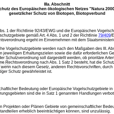
IIIa. Abschnitt
chutz des Europäischen ökologischen Netzes "Natura 2000
gesetzlicher Schutz von Biotopen, Biotopverbund
bs. 1 der Richtlinie 92/43/EWG und die Europäischen Vogelschut
chutzgebiete gemäß Art. 4 Abs. 1 und 2 der Richtlinie
79/409
/
htsverordnung ergeht im Einvernehmen mit dem Staatsministeriu
he Vogelschutzgebiete werden nach den Maßgaben des III. Absc
jeweiligen Erhaltungszielen sowie die dafür erforderlichen G
er Schutzverordnung soll dargestellt werden, ob prioritäre Arte
ne Rechtsverordnung nach Abs. 1 Satz 2 besteht, hat die Schu
 wenn nach diesem Gesetz, anderen Rechtsvorschriften, durch d
ger Schutz gewährleistet ist.
haftlicher Bedeutung oder Europäische Vogelschutzgebiete in 
rungsgebieten sind die in Satz 1 genannten Handlungen verboten,
en Projekten oder Plänen Gebiete von gemeinschaftlicher Bedeu
andteilen erheblich beeinträchtigen können, sind unzulässig.