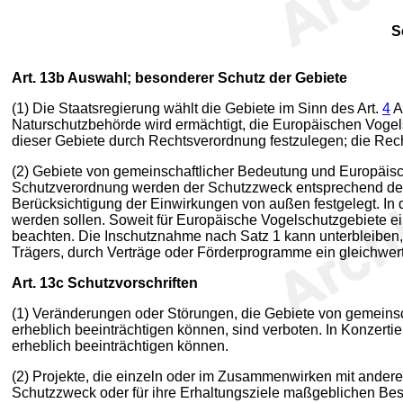
S
Art. 13b
Auswahl; besonderer Schutz der Gebiete
(1) Die Staatsregierung wählt die Gebiete im Sinn des Art.
4
A
Naturschutzbehörde wird ermächtigt, die Europäischen Vogels
dieser Gebiete durch Rechtsverordnung festzulegen; die Rec
(2) Gebiete von gemeinschaftlicher Bedeutung und Europäisc
Schutzverordnung werden der Schutzzweck entsprechend den 
Berücksichtigung der Einwirkungen von außen festgelegt. In d
werden sollen. Soweit für Europäische Vogelschutzgebiete ei
beachten. Die Inschutznahme nach Satz 1 kann unterbleiben,
Trägers, durch Verträge oder Förderprogramme ein gleichwerti
Art. 13c
Schutzvorschriften
(1) Veränderungen oder Störungen, die Gebiete von gemeinsc
erheblich beeinträchtigen können, sind verboten. In Konzertie
erheblich beeinträchtigen können.
(2) Projekte, die einzeln oder im Zusammenwirken mit ander
Schutzzweck oder für ihre Erhaltungsziele maßgeblichen Best