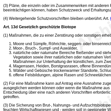
(3) Pläne, die einzeln oder im Zusammenwirken mit anderen 
beeinträchtigen können, haben Schutzzweck und Erhaltungszi
(4) Weitergehende Schutzvorschriften bleiben unberührt. Art.
Art. 13d
Gesetzlich geschützte Biotope
(1) Maßnahmen, die zu einer Zerstörung oder sonstigen erheb
Moore und Sümpfe, Röhrichte, seggen- oder binsenreic
Moor-, Bruch-, Sumpf- und Auwälder,
natürliche oder naturnahe Bereiche fließender und ste
Vegetation sowie ihrer natürlichen oder naturnahen Ver
Maßnahmen zur Unterhaltung der künstlichen, zum Zwe
Magerrasen, Heiden, Borstgrasrasen, offene Binnendün
Wälder und Gebüsche trockenwarmer Standorte, Schluc
offene Felsbildungen, alpine Rasen und Schneetälch
(2) Für eine Maßnahme kann auf Antrag eine Ausnahme zugela
ausgeglichen werden können oder wenn die Maßnahme aus ü
Entscheidung über eine nach anderen Vorschriften erforderl
getroffen.
(3) Die Sicherung von Brut-, Nahrungs- und Aufzuchtsbiotop
feuchten Wirtschaftswiesen und - weiden soll in geeigneter 