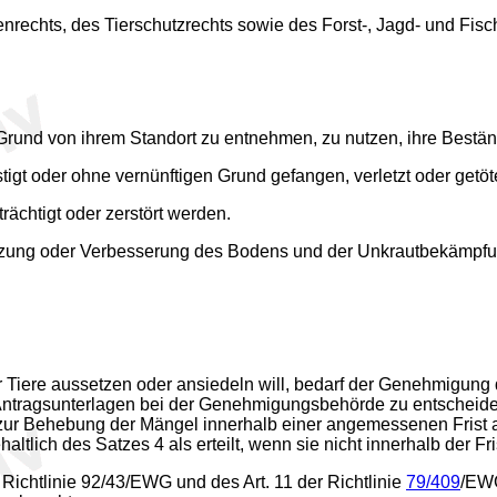
nrechts, des Tierschutzrechts sowie des Forst-, Jagd- und Fisc
n Grund von ihrem Standort zu entnehmen, zu nutzen, ihre Best
stigt oder ohne vernünftigen Grund gefangen, verletzt oder getö
rächtigt oder zerstört werden.
tzung oder Verbesserung des Bodens und der Unkrautbekämpfun
n
er Tiere aussetzen oder ansiedeln will, bedarf der Genehmigung
ntragsunterlagen bei der Genehmigungsbehörde zu entscheiden. 
 zur Behebung der Mängel innerhalb einer angemessenen Frist au
lich des Satzes 4 als erteilt, wenn sie nicht innerhalb der Fri
Richtlinie 92/43/EWG und des Art. 11 der Richtlinie
79/409
/EWG