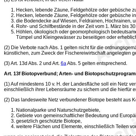
Hecken, lebende Zäune, Feldgehölze oder gebüsche zu r
Hecken, lebende Zäune, Feldgehölze oder gebüsche in 
die Bodendecke auf Wiesen, Feldrainen, Hochrainen,
Rohr- und Schilfbestände in der Zeit vom 1. März bis 
Höhlen, ökologisch oder geomorphologisch bedeutsame 
Tümpel und Kleingewässer zu beseitigen oder erheblich
(2) Die Verbote nach Abs. 1 gelten nicht für die ordnungsgemä
künstlichen, zum Zweck der Fischereiwirtschaft angelegten
(3) Art. 13d Abs. 2 und Art.
6a
Abs. 5 gelten entsprechend.
Art. 13f
Biotopverbund; Arten- und Biotopschutzprogra
(1) Auf mindestens 10 v. H. der Landesfläche soll ein Netz v
einschließlich ihrer Lebensräume zu sichern und die hierfür
(2) Das landesweite Netz verbundener Biotope besteht aus K
Nationalparke und Naturschutzgebiete,
Gebiete von gemeinschaftlicher Bedeutung und Europä
gesetzlich geschützte Biotope,
weitere Flächen und Elemente, einschließlich Teilen v