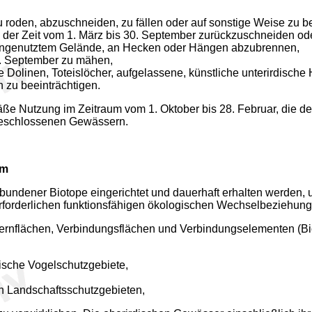
oden, abzuschneiden, zu fällen oder auf sonstige Weise zu be
der Zeit vom 1. März bis 30. September zurückzuschneiden ode
 ungenutztem Gelände, an Hecken oder Hängen abzubrennen,
30. September zu mähen,
Dolinen, Toteislöcher, aufgelassene, künstliche unterirdisch
 zu beeinträchtigen.
ße Nutzung im Zeitraum vom 1. Oktober bis 28. Februar, die den 
 geschlossenen Gewässern.
mm
erbundener Biotope eingerichtet und dauerhaft erhalten werden,
 erforderlichen funktionsfähigen ökologischen Wechselbeziehun
ernflächen, Verbindungsflächen und Verbindungselementen (Bio
ische Vogelschutzgebiete,
on Landschaftsschutzgebieten,