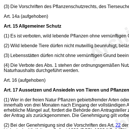
(3) Die Vorschriften des Pflanzenschutzrechts, des Tierseuche
Art. 14a
(aufgehoben)
Art. 15
Allgemeiner Schutz
(1) Es ist verboten, wild lebende Pflanzen ohne vernünftige
(2) Wild lebende Tiere dürfen nicht mutwillig beunruhigt, belä
(3) Lebensstätten dürfen nicht ohne vernünftigen Grund beeint
(4) Die Verbote des Abs. 1 stehen der ordnungsgemäßen Nu
Naturhaushalts durchgeführt werden.
Art. 16
(aufgehoben)
Art. 17
Aussetzen und Ansiedeln von Tieren und Pflanze
(1) Wer in der freien Natur Pflanzen gebietsfremder Arten od
innerhalb von drei Monaten nach Eingang der vollständigen A
erhebliche Mängel auf, fordert die Behörde den Antragsteller
der Antrag als zurückgenommen. Die Genehmigung gilt vorbehalt
(2) Bei der Genehmigung sind die Vorschriften des Art.
22
der 