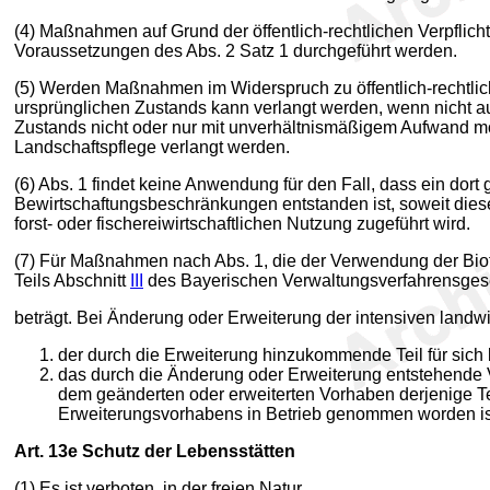
(4) Maßnahmen auf Grund der öffentlich-rechtlichen Verpflic
Voraussetzungen des Abs. 2 Satz 1 durchgeführt werden.
(5) Werden Maßnahmen im Widerspruch zu öffentlich-rechtlic
ursprünglichen Zustands kann verlangt werden, wenn nicht a
Zustands nicht oder nur mit unverhältnismäßigem Aufwand m
Landschaftspflege verlangt werden.
(6) Abs. 1 findet keine Anwendung für den Fall, dass ein do
Bewirtschaftungsbeschränkungen entstanden ist, soweit dies
forst- oder fischereiwirtschaftlichen Nutzung zugeführt wird.
(7) Für Maßnahmen nach Abs. 1, die der Verwendung der Bioto
Teils Abschnitt
III
des Bayerischen Verwaltungsverfahrensgeset
beträgt. Bei Änderung oder Erweiterung der intensiven landwi
der durch die Erweiterung hinzukommende Teil für sich 
das durch die Änderung oder Erweiterung entstehende Vor
dem geänderten oder erweiterten Vorhaben derjenige Te
Erweiterungsvorhabens in Betrieb genommen worden is
Art. 13e
Schutz der Lebensstätten
(1) Es ist verboten, in der freien Natur