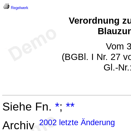
Regelwerk
Verordnung z
Blauzu
Vom 3
(BGBl. I Nr. 27 
Gl.-Nr
Siehe Fn.
*
;
**
2002
letzte Änderung
Archiv