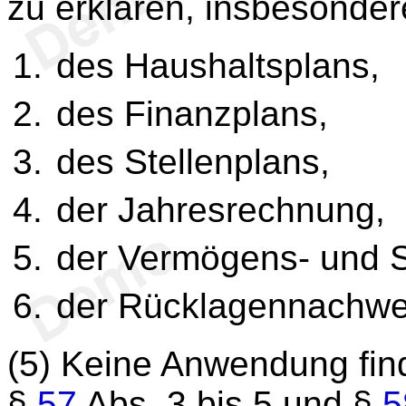
zu erklären, insbesonder
des Haushaltsplans,
des Finanzplans,
des Stellenplans,
der Jahresrechnung,
der Vermögens- und 
der Rücklagennachwe
(5) Keine Anwendung fi
§
57
Abs. 3 bis 5 und §
5