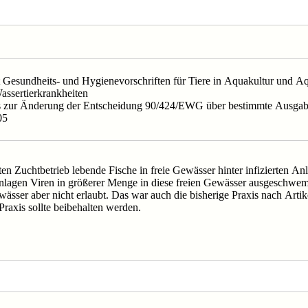
it Gesundheits- und Hygienevorschriften für Tiere in Aquakultur und A
ssertierkrankheiten
es zur Änderung der Entscheidung 90/424/EWG über bestimmte Ausgab
05
rten Zuchtbetrieb lebende Fische in freie Gewässer hinter infizierten 
nlagen Viren in größerer Menge in diese freien Gewässer ausgeschwemm
ässer aber nicht erlaubt. Das war auch die bisherige Praxis nach Artik
axis sollte beibehalten werden.