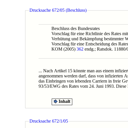
710/08
Drucksache 672/05 (Beschluss)
A.
Problem
und Ziel
Beschluss des Bundesrates
B.
Lösung
Vorschlag für eine Richtlinie des Rates m
C.
Verhütung und Bekämpfung bestimmter Wa
Alternativen
Vorschlag für eine Entscheidung des Rat
D.
KOM (2005)
362
endg.; Ratsdok. 11880/
Finanzielle
Auswirkungen
auf die
öffentlichen
Haushalte
... Nach Artikel 15 könnte man aus einem infizie
E.
Sonstige
angenommen werden darf, dass von infizierten A
Kosten
das Einbringen von lebenden Carriern in freie Gew
F.
93/53/EWG des Rates vom 24. Juni 1993. Diese Pr
Bürokratiekosten
Verordnung
Fischseuchenverordnung*
Inhalt
und
Drucksache
Verordnung
672/05
zur
(Beschluss)
Änderung
Drucksache 672/1/05
der