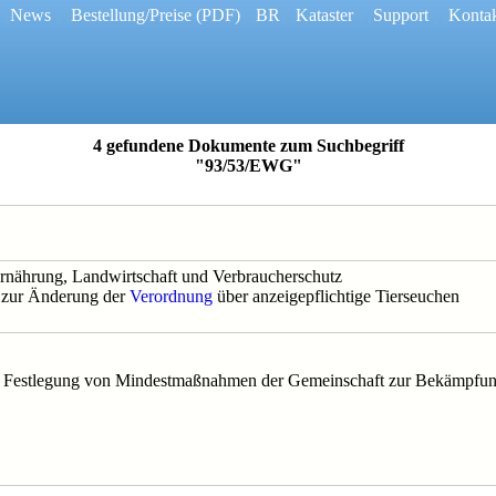
 [
News
] [
Bestellung/Preise
(PDF)
] [
BR
] [
Kataster
] [
Support
] [
Konta
4 gefundene Dokumente zum Suchbegriff
"93/53/EWG"
rnährung, Landwirtschaft und Verbraucherschutz
 zur Änderung der
Verordnung
über anzeigepflichtige Tierseuchen
ur Festlegung von Mindestmaßnahmen der Gemeinschaft zur Bekämpfun