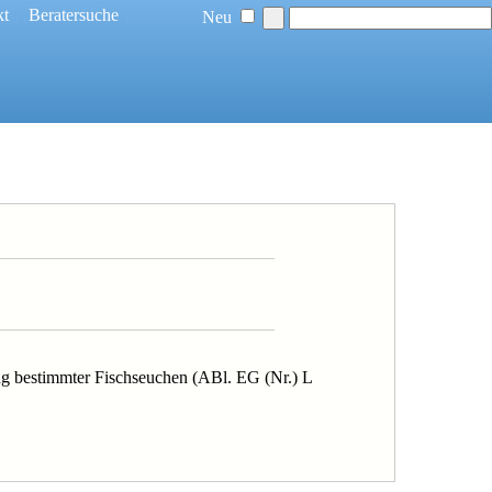
kt
] [
Beratersuche
]
Neu
g bestimmter Fischseuchen (ABl. EG (Nr.) L