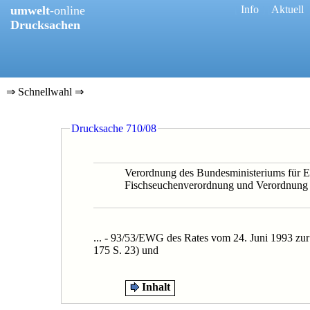
umwelt
-online
[
Info
] [
Aktuell
]
Drucksachen
⇒ Schnellwahl ⇒
0710/08
Drucksache 710/08
0672/05B
0672/1/05
0672/05
Verordnung des Bundesministeriums für E
Fischseuchenverordnung und Verordnung
... - 93/53/EWG des Rates vom 24. Juni 1993 z
175 S. 23) und
Inhalt
Drucksache