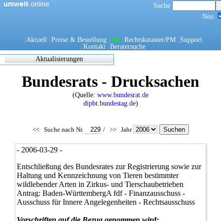
Suche
Neu
[
Aktuell
[
Preise & Bestellung
[
BR
[
Rechtskataster/PM
[
Support
[
Kontakt
[
Beratersuche
Aktualisierungen
Zuletzt
Bundesrats - Drucksachen
eingearbeitete/korrigierte
Dokumente
(Quelle:
www.bundesrat.de
17.05.2021 06:45
dipbt.bundestag.de
)
0270/1/21
0302/1/21
0303/1/21
<<
Suche nach Nr.
/
>>
Jahr
0307/1/21
0308/1/21
- 2006-03-29 -
0309/1/21
0311/1/21
Entschließung des Bundesrates zur Registrierung sowie zur
0312/1/21
Haltung und Kennzeichnung von Tieren bestimmter
0317/1/21
wildlebender Arten in Zirkus- und Tierschaubetrieben
0338/1/21
Antrag: Baden-WürttembergA fdf - Finanzausschuss -
0344/1/21
Ausschuss für Innere Angelegenheiten - Rechtsausschuss
0349/1/21
0349/21
Vorschriften auf die Bezug genommen wird: