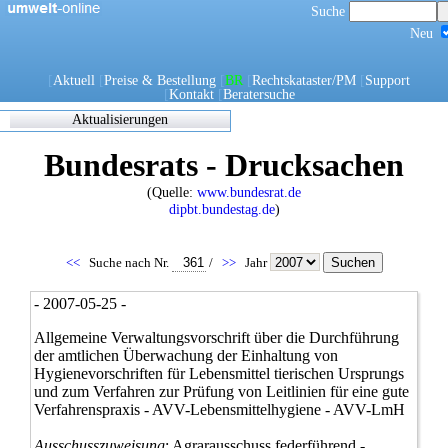
Suche
Neu
[
Aktuell
[
Preise & Bestellung
[
BR
[
Rechtskataster/PM
[
Support
[
Kontakt
[
Beratersuche
Aktualisierungen
Zuletzt
Bundesrats - Drucksachen
eingearbeitete/korrigierte
Dokumente
(Quelle:
www.bundesrat.de
17.05.2021 06:45
dipbt.bundestag.de
)
0270/1/21
0302/1/21
0303/1/21
<<
Suche nach Nr.
/
>>
Jahr
0307/1/21
0308/1/21
- 2007-05-25 -
0309/1/21
0311/1/21
Allgemeine Verwaltungsvorschrift über die Durchführung
0312/1/21
der amtlichen Überwachung der Einhaltung von
0317/1/21
Hygienevorschriften für Lebensmittel tierischen Ursprungs
0338/1/21
und zum Verfahren zur Prüfung von Leitlinien für eine gute
0344/1/21
Verfahrenspraxis - AVV-Lebensmittelhygiene - AVV-LmH
0349/1/21
0349/21
Ausschusszuweisung
: Agrarausschuss federführend -