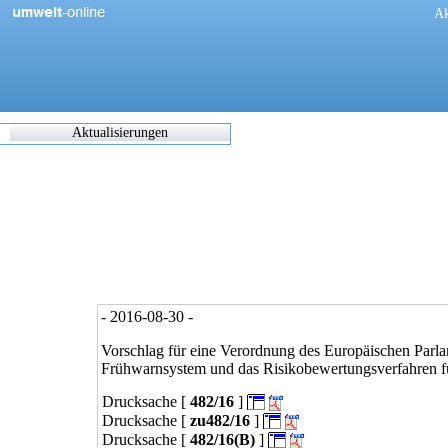
[
Ak
Aktualisierungen
Zuletzt
eingearbeitete/korrigierte
Dokumente
17.05.2021 06:45
0270/1/21
0302/1/21
0303/1/21
0307/1/21
0308/1/21
- 2016-08-30 -
0309/1/21
0311/1/21
Vorschlag für eine Verordnung des Europäischen Parl
0312/1/21
Frühwarnsystem und das Risikobewertungsverfahren f
0317/1/21
Drucksache [
482/16
]
0338/1/21
0344/1/21
Drucksache [
zu482/16
]
0349/1/21
Drucksache [
482/16(B)
]