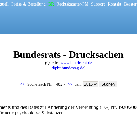
tuell
[
Preise & Bestellung
[
BR
[
Rechtskataster/PM
[
Support
[
Kontakt
[
Berater
Bundesrats - Drucksachen
(Quelle:
www.bundesrat.de
dipbt.bundestag.de
)
<<
Suche nach Nr.
/
>>
Jahr
aments und des Rates zur Änderung der Verordnung (EG) Nr. 1920/2006
ür neue psychoaktive Substanzen