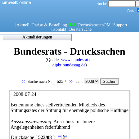
Suche
Neu
[
Aktuell
[
Preise & Bestellung
[
BR
[
Rechtskataster/PM
[
Support
[
Kontakt
[
Beratersuche
Aktualisierungen
Zuletzt
Bundesrats - Drucksachen
eingearbeitete/korrigierte
Dokumente
(Quelle:
www.bundesrat.de
17.05.2021 06:45
dipbt.bundestag.de
)
0270/1/21
0302/1/21
0303/1/21
<<
Suche nach Nr.
/
>>
Jahr
0307/1/21
0308/1/21
- 2008-07-24 -
0309/1/21
0311/1/21
Benennung eines stellvertretenden Mitglieds des
0312/1/21
Stiftungsrates der Stiftung für ehemalige politische Häftlinge
0317/1/21
0338/1/21
Ausschusszuweisung
: Ausschuss für Innere
0344/1/21
Angelegenheiten federführend
0349/1/21
Drucksache [
523/08
]
0349/21