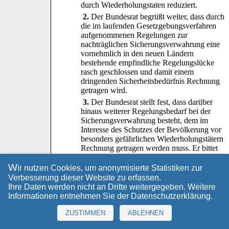
durch Wiederholungstaten reduziert.
2.
Der Bundesrat begrüßt weiter, dass durch
die im laufenden Gesetzgebungsverfahren
aufgenommenen Regelungen zur
nachträglichen Sicherungsverwahrung eine
vornehmlich in den neuen Ländern
bestehende empfindliche Regelungslücke
rasch geschlossen und damit einem
dringenden Sicherheitsbedürfnis Rechnung
getragen wird.
3.
Der Bundesrat stellt fest, dass darüber
hinaus weiterer Regelungsbedarf bei der
Sicherungsverwahrung besteht, dem im
Interesse des Schutzes der Bevölkerung vor
besonders gefährlichen Wiederholungstätern
Rechnung getragen werden muss. Er bittet
deshalb den Deutschen Bundestag, den
entsprechenden Vorschlag des Bundesrates
W
ir nutzen Cookies, um anonymisierte Statistiken zur
(Entwurf eines ...
Verbesserung dieser Website zu erfassen.
Strafrechtsänderungsgesetzes - Stärkung der
Ihre Daten werden nicht an Dritte weitergegeben. Weitere
Sicherungsverwahrung - (...
StrÄndG
), BR-
Informationen entnehmen Sie der
Datenschutzerklärung
.
Drs. 139/06(B)
), den dieser bereits
am 19. Mai 2006 beschlossen hat, rasch
ZUSTIMMEN
ABLEHNEN
aufzugreifen und umzusetzen.