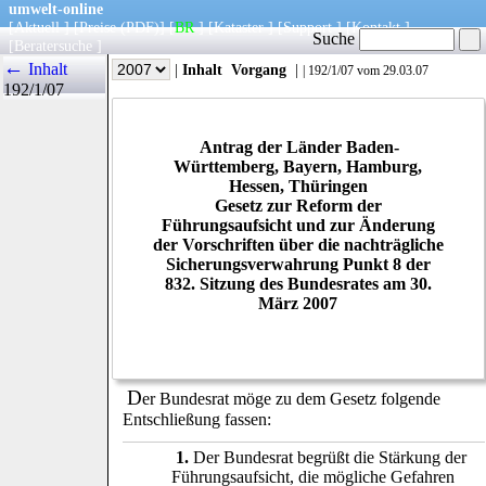
umwelt-online
[
Aktuell
] [
Preise
(PDF)
] [
BR
] [
Kataster
] [
Support
] [
Kontakt
]
Suche
[
Beratersuche
]
←
Inhalt
|
Info
|
Jahr
|
Inhalt
Vorgang
|
|
192/1/07
vom 29.03.07
192/1/07
Antrag der Länder Baden-
Württemberg, Bayern, Hamburg,
Hessen, Thüringen
Gesetz zur Reform der
Führungsaufsicht und zur Änderung
der Vorschriften über die nachträgliche
Sicherungsverwahrung Punkt 8 der
832. Sitzung des Bundesrates am 30.
März 2007
D
er Bundesrat möge zu dem Gesetz folgende
Entschließung fassen:
1.
Der Bundesrat begrüßt die Stärkung der
Führungsaufsicht, die mögliche Gefahren