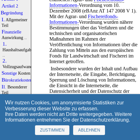
Informationen-
Verordnung vom 10.
Artikel 2
Dezember 2008 (eBAnz AT 147 2008 V 1).
Begründung
Mit der Agrar- und
Fischereifonds-
I.
Allgemeiner
Informationen-
Verordnung wurden nähere
Teil
Bestimmungen über das Verfahren und die
Finanzielle
technischen und organisatorischen
Auswirkung ..
Maßnahmen im Rahmen der
1.
Veröffentlichung von Informationen über die
Haushaltsaufgaben
Zahlung von Mitteln aus den europäischen
..
Fonds für Landwirtschaft und Fischerei im
2.
Internet getroffen.
Vollzugsaufwand
Insbesondere wurden der Inhalt und Aufbau
Sonstige
Kosten
der Internetseite, die Eingabe, Berichtigung,
Sperrung und Löschung von Informationen,
Bürokratiekosten
die Einsicht in die Internetseite, die
II.
Besonderer
Datensicherheit und der Datenschutz der
Teil
betroffenen Personen geregelt.
Zu
Artikel 1
W
ir nutzen Cookies, um anonymisierte Statistiken zur
Zu
Artikel 2
B. Lösung
Verbesserung dieser Website zu erfassen.
A
nlage
Ihre Daten werden nicht an Dritte weitergegeben. Weitere
Erlass der vorliegenden Verordnung.
Stellungnahme
Informationen entnehmen Sie der
Datenschutzerklärung
.
des
C. Alternativen
Nationalen
ZUSTIMMEN
ABLEHNEN
Normenkontrollrates
Keine