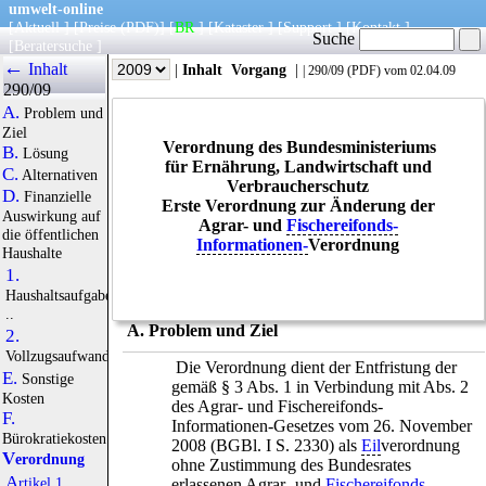
umwelt-online
[
Aktuell
] [
Preise
(PDF)
] [
BR
] [
Kataster
] [
Support
] [
Kontakt
]
Suche
[
Beratersuche
]
←
Inhalt
|
Info
|
Jahr
|
Inhalt
Vorgang
|
|
290/09
(
PDF
) vom 02.04.09
290/09
A.
Problem und
Ziel
Verordnung des Bundesministeriums
B.
Lösung
für Ernährung, Landwirtschaft und
C.
Alternativen
Verbraucherschutz
D.
Finanzielle
Erste Verordnung zur Änderung der
Auswirkung auf
Agrar- und
Fischereifonds-
die öffentlichen
Informationen-
Verordnung
Haushalte
1.
Haushaltsaufgaben
..
A. Problem und Ziel
2.
Vollzugsaufwand
Die Verordnung dient der Entfristung der
E.
Sonstige
gemäß § 3 Abs. 1 in Verbindung mit Abs. 2
Kosten
des Agrar- und Fischereifonds-
F.
Informationen-Gesetzes vom 26. November
Bürokratiekosten
2008 (BGBl. I S. 2330) als
Eil
verordnung
Verordnung
ohne Zustimmung des Bundesrates
Artikel 1
erlassenen Agrar- und
Fischereifonds-