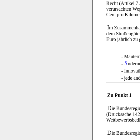
Recht (Artikel 7
verursachten Weg
Cent pro Kilomet
I
m Zusammenhang
dem Straßengüte
Euro jährlich z
- Mauter
-
Ä
nderu
- Innova
- jede a
Zu Punkt 1
D
ie Bundesregi
(Drucksache 14
Wettbewerbsbed
D
ie Bundesregi