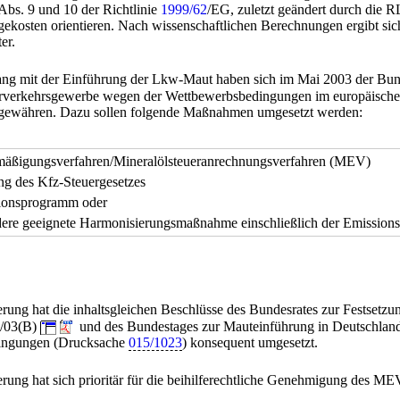
 Abs. 9 und 10 der Richtlinie
1999/62
/EG, zuletzt geändert durch die 
ekosten orientieren. Nach wissenschaftlichen Berechnungen ergibt sic
er.
 mit der Einführung der Lkw-Maut haben sich im Mai 2003 der Bunde
rverkehrsgewerbe wegen der Wettbewerbsbedingungen im europäische
u gewähren. Dazu sollen folgende Maßnahmen umgesetzt werden:
mäßigungsverfahren/Mineralölsteueranrechnungsverfahren (MEV)
ng des Kfz-Steuergesetzes
tionsprogramm oder
ndere geeignete Harmonisierungsmaßnahme einschließlich der Emission
erung hat die inhaltsgleichen Beschlüsse des Bundesrates zur Festset
2/03(B)
und des Bundestages zur Mauteinführung in Deutschlan
ingungen (Drucksache
015/1023
) konsequent umgesetzt.
erung hat sich prioritär für die beihilferechtliche Genehmigung des 