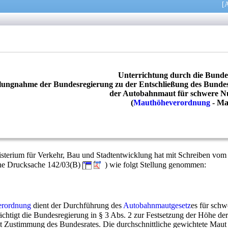
[
A
Unterrichtung durch die Bunde
llungnahme der Bundesregierung zu der Entschließung des Bundes
der Autobahnmaut für schwere N
(
Mauthöheverordnung
-
Ma
sterium für Verkehr, Bau und Stadtentwicklung hat mit Schreiben vom
ehe Drucksache 142/03(B)
) wie folgt Stellung genommen:
erordnung
dient der Durchführung des
Autobahnmautgesetz
es für schw
igt die Bundesregierung in § 3 Abs. 2 zur Festsetzung der Höhe der
t Zustimmung des Bundesrates. Die durchschnittliche gewichtete Maut 