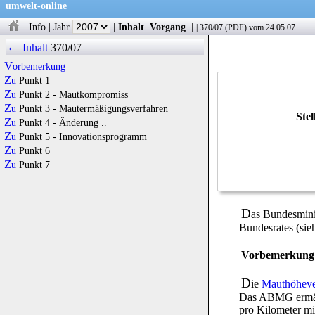
umwelt-online
|
Info
|
Jahr
|
Inhalt
Vorgang
|
|
370/07
(
PDF
) vom 24.05.07
←
Inhalt
370/07
Vorbemerkung
Zu
Punkt 1
Zu
Punkt 2 - Mautkompromiss
Zu
Punkt 3 - Mautermäßigungsverfahren
Ste
Zu
Punkt 4 - Änderung ..
Zu
Punkt 5 - Innovationsprogramm
Zu
Punkt 6
Zu
Punkt 7
D
as Bundesmini
Bundesrates (si
Vorbemerkung
D
ie
Mauthöhev
Das ABMG ermächt
pro Kilometer mi