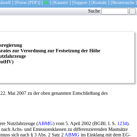
ktuell
] [
Preise
(PDF)
] [
BR
] [
Kataster
] [
Support
] [
Kontakt
] [
Beratersuche
]
Suche
sregierung
rates zur Verordnung zur Festsetzung der Höhe
utzfahrzeuge
utHV
)
 22. Mai 2007 zu der oben genannten Entschließung des
ere Nutzfahrzeuge (
ABMG
) vom 5. April 2002 (BGBl. I. S.
1234
).
 nach Achs- und Emissionsklassen zu differenzierenden Mautsätze
muss sich nach § 3 Abs. 2 Satz 2
ABMG
im Einklang mit dem EG-