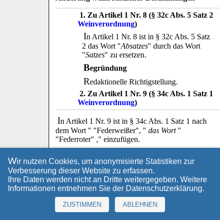
1.
Zu Artikel 1 Nr. 8 (§ 32c Abs. 5 Satz 2
Weinverordnung
)
I
n Artikel 1 Nr. 8 ist in § 32c Abs. 5 Satz
2 das Wort "
Absatzes
" durch das Wort
"
Satzes
" zu ersetzen.
B
egründung
R
edaktionelle Richtigstellung.
2.
Zu Artikel 1 Nr. 9 (§ 34c Abs. 1 Satz 1
Weinverordnung
)
I
n Artikel 1 Nr. 9 ist in § 34c Abs. 1 Satz 1 nach
dem Wort " "Federweißer", "
das Wort
"
"Federroter" ," einzufügen.
B
egründung
W
ir nutzen Cookies, um anonymisierte Statistiken zur
I
n Anbaugebieten mit hohem Anteil an roten
Verbesserung dieser Website zu erfassen.
Rebsorten, insbesondere im bestimmten
Ihre Daten werden nicht an Dritte weitergegeben. Weitere
Anbaugebiet Ahr ist als Bezeichnung für teilweise
Informationen entnehmen Sie der
Datenschutzerklärung
.
gegorenen Traubenmost auch die Bezeichnung
"
Federroter
" üblich und geläufig. Diese
ZUSTIMMEN
ABLEHNEN
Bezeichnung soll deshalb in die Auflistung