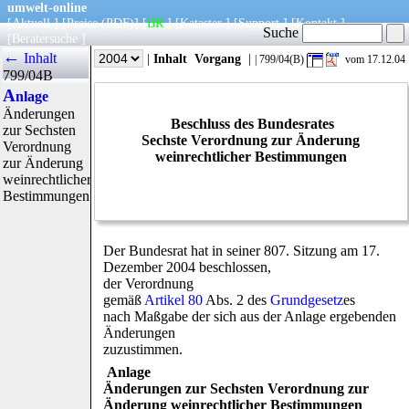
umwelt-online
[
Aktuell
] [
Preise
(PDF)
] [
BR
] [
Kataster
] [
Support
] [
Kontakt
]
Suche
[
Beratersuche
]
←
Inhalt
|
Info
|
Jahr
|
Inhalt
Vorgang
|
| 799/04(B)
vom 17.12.04
799/04B
A
nlage
Änderungen
Beschluss des Bundesrates
zur Sechsten
Sechste Verordnung zur Änderung
Verordnung
weinrechtlicher Bestimmungen
zur Änderung
weinrechtlicher
Bestimmungen
Der Bundesrat hat in seiner 807. Sitzung am 17.
Dezember 2004 beschlossen,
der Verordnung
gemäß
Artikel 80
Abs. 2 des
Grundgesetz
es
nach Maßgabe der sich aus der Anlage ergebenden
Änderungen
zuzustimmen.
Anlage
Änderungen zur Sechsten Verordnung zur
Änderung weinrechtlicher Bestimmungen