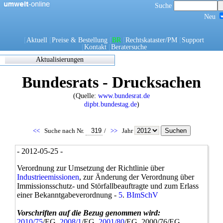
Suche
Neu
[
Aktuell
[
Preise & Bestellung
[
BR
[
Rechtskataster/PM
[
Support
[
Kontakt
[
Beratersuche
Aktualisierungen
Zuletzt
Bundesrats - Drucksachen
eingearbeitete/korrigierte
Dokumente
(Quelle:
www.bundesrat.de
17.05.2021 06:45
dipbt.bundestag.de
)
0270/1/21
0302/1/21
0303/1/21
<<
Suche nach Nr.
/
>>
Jahr
0307/1/21
0308/1/21
- 2012-05-25 -
0309/1/21
0311/1/21
Verordnung zur Umsetzung der Richtlinie über
0312/1/21
Industrieemissionen
, zur Änderung der Verordnung über
0317/1/21
Immissionsschutz- und Störfallbeauftragte und zum Erlass
0338/1/21
einer Bekanntgabeverordnung -
5
.
BImSchV
0344/1/21
0349/1/21
Vorschriften auf die Bezug genommen wird:
0349/21
2010/75
/EG,
2008/1
/EG,
2001/80
/EG, 2000/76/EG,