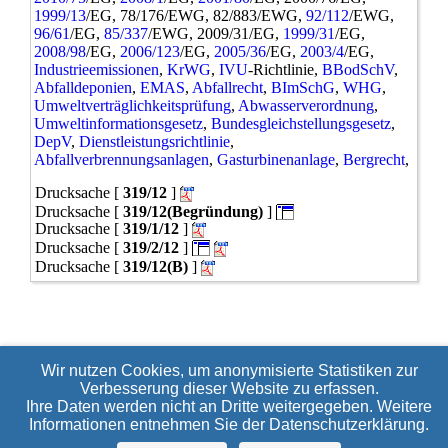
zu0349/21
1999/13
/EG, 78/176/EWG, 82/883/EWG,
92/112
/EWG,
0350/21
96/61
/EG,
85/337
/EWG, 2009/31/EG,
1999/31
/EG,
zu0350/21
2008/98
/EG,
2006/123
/EG,
2005/36
/EG,
2003/4
/EG,
0351/21
Industrieemissionen
,
KrWG
,
IVU
-Richtlinie,
BBodSchV
,
zu0351/21
Abfalldeponien
,
EMAS
,
Abfallrecht
,
BImSchG
,
WHG
,
0352/21
Umweltverträglichkeitsprüfung
,
Abwasserverordnung
,
0353/21
Umweltinformationsgesetz
,
Bundesgleichstellungsgesetz
,
0354/1/21
DepV
,
Dienstleistungsrichtlinie
,
0354/21
Abfallverbrennungsanlagen
,
Gasturbinenanlage
,
Bergrecht
,
0355/21
Drucksache [
319/12
]
0356/21
0357/21
Drucksache [
319/12(Begründung)
]
Drucksache [
319/1/12
]
0358/21
0359/21
Drucksache [
319/2/12
]
0360/21(neu)
Drucksache [
319/12(B)
]
0361/21
0362/21
0363/21
0364/1/21
0364/21
Wir nutzen Cookies, um anonymisierte Statistiken zur
zu0364/21
Verbesserung dieser Website zu erfassen.
0365/21
Ihre Daten werden nicht an Dritte weitergegeben. Weitere
0366/21
Informationen entnehmen Sie der
Datenschutzerklärung
.
0367/21
0368/1/21