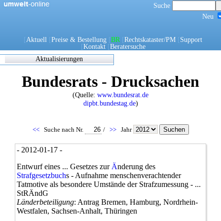
Suche
Neu
[
Aktuell
[
Preise & Bestellung
[
BR
[
Rechtskataster/PM
[
Support
[
Kontakt
[
Beratersuche
Aktualisierungen
Zuletzt
Bundesrats - Drucksachen
eingearbeitete/korrigierte
Dokumente
(Quelle:
www.bundesrat.de
17.05.2021 06:45
dipbt.bundestag.de
)
0270/1/21
0302/1/21
0303/1/21
<<
Suche nach Nr.
/
>>
Jahr
0307/1/21
0308/1/21
- 2012-01-17 -
0309/1/21
0311/1/21
Entwurf eines ... Gesetzes zur
Ä
nderung des
0312/1/21
Strafgesetzbuch
s - Aufnahme menschenverachtender
0317/1/21
Tatmotive als besondere Umstände der Strafzumessung - ...
0338/1/21
StRÄndG
0344/1/21
Länderbeteiligung
: Antrag Bremen, Hamburg, Nordrhein-
0349/1/21
Westfalen, Sachsen-Anhalt, Thüringen
0349/21