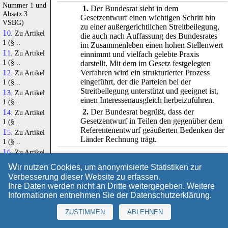
Nummer 1 und
1.
Der Bundesrat sieht in dem
Absatz 3
Gesetzentwurf einen wichtigen Schritt hin
VSBG)
zu einer außergerichtlichen Streitbeilegung,
10.
Zu Artikel
die auch nach Auffassung des Bundesrates
1 (§ ..
im Zusammenleben einen hohen Stellenwert
11.
Zu Artikel
einnimmt und vielfach gelebte Praxis
1 (§ ..
darstellt. Mit dem im Gesetz festgelegten
Verfahren wird ein strukturierter Prozess
12.
Zu Artikel
eingeführt, der die Parteien bei der
1 (§ ..
Streitbeilegung unterstützt und geeignet ist,
13.
Zu Artikel
einen Interessenausgleich herbeizuführen.
1 (§ ..
2.
Der Bundesrat begrüßt, dass der
14.
Zu Artikel
Gesetzentwurf in Teilen den gegenüber dem
1 (§ ..
Referentenentwurf geäußerten Bedenken der
15.
Zu Artikel
Länder Rechnung trägt.
1 (§ ..
16.
Zu Artikel
G
leichwohl hält es der Bundesrat weiterhin für
1 (§ ..
W
ir nutzen Cookies, um anonymisierte Statistiken zur
zwingend geboten, sowohl für die Anerkennung
17.
Zu Artikel
Verbesserung dieser Website zu erfassen.
von Verbraucherschlichtungsstellen als auch für die
1 (§ ..
Ihre Daten werden nicht an Dritte weitergegeben. Weitere
Universalschlichtung eine einheitlich auf
18.
Zu Artikel
Informationen entnehmen Sie der
Datenschutzerklärung
.
Bundesebene angesiedelte Zuständigkeit
1 (§ ..
vorzusehen. Der Bundesrat bedauert, dass dieses
19.
Zu Artikel
ZUSTIMMEN
ABLEHNEN
zentrale Anliegen, welches die Länder während der
1 (§ ..
Vorarbeiten zum Gesetzentwurf mehrfach