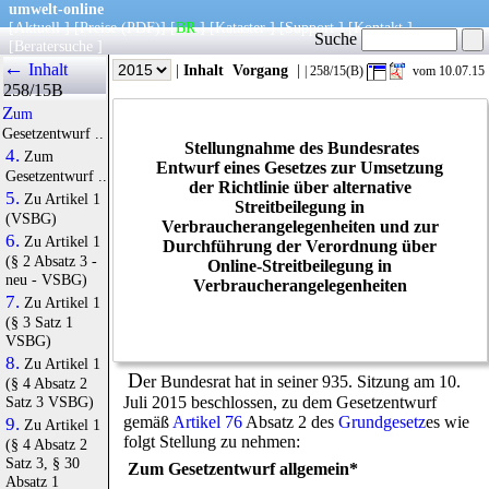
umwelt-online
[
Aktuell
] [
Preise
(PDF)
] [
BR
] [
Kataster
] [
Support
] [
Kontakt
]
Suche
[
Beratersuche
]
←
Inhalt
|
Info
|
Jahr
|
Inhalt
Vorgang
|
| 258/15(B)
vom 10.07.15
258/15B
Zum
Gesetzentwurf ..
Stellungnahme des Bundesrates
4.
Zum
Entwurf eines Gesetzes zur Umsetzung
Gesetzentwurf ..
der Richtlinie über alternative
5.
Zu Artikel 1
Streitbeilegung in
(VSBG)
Verbraucherangelegenheiten und zur
6.
Zu Artikel 1
Durchführung der Verordnung über
(§ 2 Absatz 3 -
Online-Streitbeilegung in
neu - VSBG)
Verbraucherangelegenheiten
7.
Zu Artikel 1
(§ 3 Satz 1
VSBG)
8.
Zu Artikel 1
D
er Bundesrat hat in seiner 935. Sitzung am 10.
(§ 4 Absatz 2
Satz 3 VSBG)
Juli 2015 beschlossen, zu dem Gesetzentwurf
gemäß
Artikel 76
Absatz 2 des
Grundgesetz
es wie
9.
Zu Artikel 1
folgt Stellung zu nehmen:
(§ 4 Absatz 2
Satz 3, § 30
Zum Gesetzentwurf allgemein*
Absatz 1