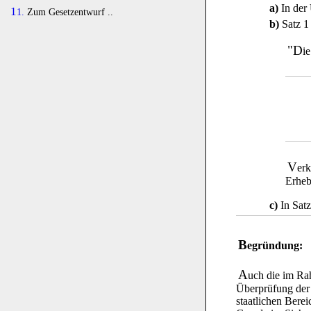
a)
In der 
11.
Zum Gesetzentwurf ..
b)
Satz 1 
"D
i
V
erk
Erheb
c)
In Satz
B
egründung:
A
uch die im Ra
Überprüfung der V
staatlichen Bere