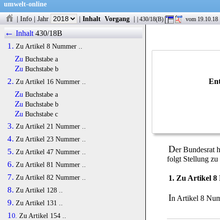
umwelt-online
|
Info
|
Jahr
|
Inhalt
Vorgang
|
| 430/18(B)
vom 19.10.18
←
Inhalt
430/18B
1.
Zu Artikel 8 Nummer ..
Zu
Buchstabe a
Zu
Buchstabe b
2.
Ent
Zu Artikel 16 Nummer ..
Zu
Buchstabe a
Zu
Buchstabe b
Zu
Buchstabe c
3.
Zu Artikel 21 Nummer ..
4.
Zu Artikel 23 Nummer ..
D
er Bundesrat 
5.
Zu Artikel 47 Nummer ..
folgt Stellung z
6.
Zu Artikel 81 Nummer ..
7.
Zu Artikel 82 Nummer ..
1. Zu Artikel 
8.
Zu Artikel 128 ..
I
n Artikel 8 Num
9.
Zu Artikel 131 ..
10.
Zu Artikel 154 ..