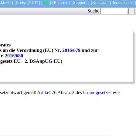
ktuell
] [
Preise
(PDF)
] [
BR
] [
Kataster
] [
Support
] [
Kontakt
] [
Beratersuche
]
Suche
rates
ts an die Verordnung (EU) Nr.
2016/679
und zur
Nr.
2016/680
sgesetz EU - 2. DSAnpUG-EU)
Gesetzentwurf gemäß
Artikel 76
Absatz 2 des
Grundgesetz
es wie