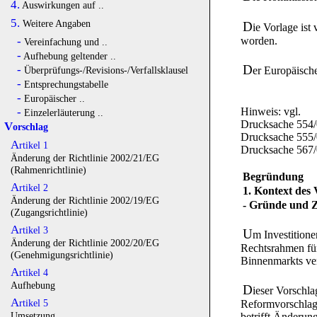
4.
Auswirkungen auf ..
5.
Weitere Angaben
D
ie Vorlage is
-
worden.
Vereinfachung und ..
-
Aufhebung geltender ..
D
-
er Europäisch
Überprüfungs-/Revisions-/Verfallsklausel
-
Entsprechungstabelle
-
Europäischer ..
Hinweis: vgl.
-
Einzelerläuterung ..
Drucksache 554/
Vorschlag
Drucksache 555/
Artikel 1
Drucksache 567
Änderung der Richtlinie 2002/21/EG
(Rahmenrichtlinie)
Begründung
Artikel 2
1. Kontext des 
Änderung der Richtlinie 2002/19/EG
- Gründe und Z
(Zugangsrichtlinie)
Artikel 3
U
m Investition
Änderung der Richtlinie 2002/20/EG
Rechtsrahmen für 
(Genehmigungsrichtlinie)
Binnenmarkts ve
Artikel 4
Aufhebung
D
ieser Vorschla
Artikel 5
Reformvorschlag
Umsetzung
betrifft Änderun