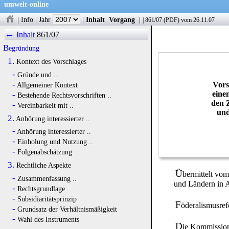
umwelt-online
|
Info
|
Jahr
|
Inhalt
Vorgang
|
|
861/07
(
PDF
) vom 26.11.07
←
Inhalt
861/07
Begründung
1.
Kontext des Vorschlages
-
Gründe und ..
-
Vors
Allgemeiner Kontext
eine
-
Bestehende Rechtsvorschriften ..
den 
-
Vereinbarkeit mit ..
und
2.
Anhörung interessierter ..
-
Anhörung interessierter ..
-
Einholung und Nutzung ..
-
Folgenabschätzung
3.
Rechtliche Aspekte
Ü
bermittelt vo
-
Zusammenfassung ..
und Ländern in A
-
Rechtsgrundlage
-
Subsidiaritätsprinzip
F
öderalismusre
-
Grundsatz der Verhältnismäßigkeit
-
Wahl des Instruments
D
ie Kommission