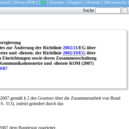
ktuell
] [
Preise
(PDF)
] [
BR
] [
Kataster
] [
Support
] [
Kontakt
] [
Beratersuche
]
Suche
sregierung
tes zur Änderung der Richtlinie
2002/21
/EG über
ze und -dienste, der Richtlinie
2002/19/EG
über
n Einrichtungen sowie deren Zusammenschaltung
 Kommunikationsnetze und -dienste KOM (2007)
9/07
r 2007 gemäß § 2 des Gesetzes über die Zusammenarbeit von Bund
 313), zuletzt geändert durch das
007 dem Bundesrat zugeleitet.