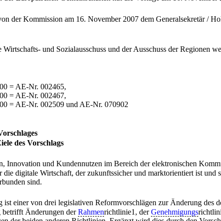
t von der Kommission am 16. November 2007 dem Generalsekretär / Hoh
e Wirtschafts- und Sozialausschuss und der Ausschuss der Regionen we
00 = AE-Nr. 002465,
00 = AE-Nr. 002467,
/00 = AE-Nr. 002509 und AE-Nr. 070902
Vorschlages
iele des Vorschlags
en, Innovation und Kundennutzen im Bereich der elektronischen Kommu
die digitale Wirtschaft, der zukunftssicher und marktorientiert ist und 
rbunden sind.
g ist einer von drei legislativen Reformvorschlägen zur Änderung des de
 betrifft Änderungen der
Rahmen
richtlinie1, der
Genehmigungs
richtli
gen der beiden anderen Richtlinien. Ergänzt wird dies durch den Vorsc