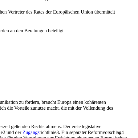
en Vertreter des Rates der Europäischen Union übermittelt
rden an den Beratungen beteiligt.
nikation zu fördern, braucht Europa einen kohärenten
sich die Vorteile zunutze macht, die mit der Vollendung des
rzeit geltenden Rechtsrahmens. Der erste legislative
nie2 und der
Zugangs
richtlinie3. Ein separater Reformvorschlag4
hlag für eine Verordnung zur Errichtung einer neuen Europäischen