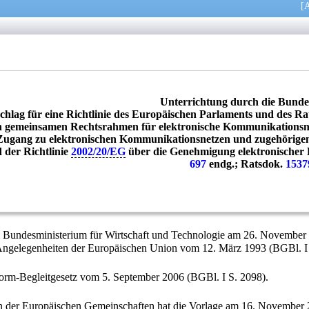
[
A
Unterrichtung durch die Bunde
chlag für eine Richtlinie des Europäischen Parlaments und des Ra
n gemeinsamen Rechtsrahmen für elektronische Kommunikationsnet
Zugang zu elektronischen Kommunikationsnetzen und zugehörige
 der Richtlinie
2002/20/EG
über die Genehmigung elektronischer
697
endg.; Ratsdok.
1537
m Bundesministerium für Wirtschaft und Technologie am 26. Novembe
ngelegenheiten der Europäischen Union vom 12. März 1993 (BGBl. I S.
form-Begleitgesetz vom 5. September 2006 (BGBl. I S. 2098).
 der Europäischen Gemeinschaften hat die Vorlage am 16. November 2