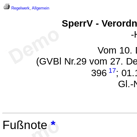
Regelwerk
,
Allgemein
SperrV - Verordn
-
Vom 10.
(GVBl Nr.29 vom 27. De
17
396
; 01
Gl.-
Fußnote
*