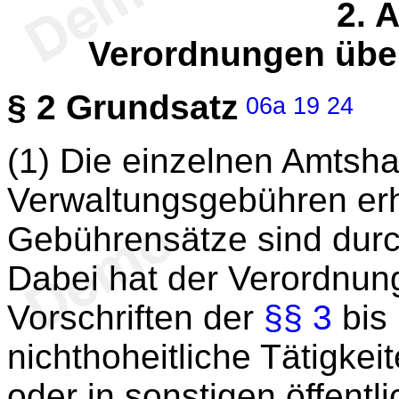
2. 
Verordnungen übe
§ 2
Grundsatz
06a
19
24
(1) Die einzelnen Amtsha
Verwaltungsgebühren er
Gebührensätze sind dur
Dabei hat der Verordnun
Vorschriften der
§§ 3
bis 
nichthoheitliche Tätigke
oder in sonstigen öffent