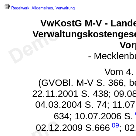
Regelwerk
,
Allgemeines
,
Verwaltung
VwKostG M-V - Land
Verwaltungskostenges
Vo
- Mecklenb
Vom 4.
(GVOBl. M-V S. 366, be
22.11.2001 S. 438; 09.08
04.03.2004 S. 74; 11.0
634; 10.07.2006 S.
09
02.12.2009 S.666
; 0