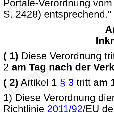
Portale-Verordnung vom
S. 2428) entsprechend."
Ar
Inkr
(
1
)
Diese Verordnung trit
2
am Tag nach der Ver
(
2
)
Artikel 1
§ 3
tritt
am 
1
) Diese Verordnung die
Richtlinie
2011/92
/EU de