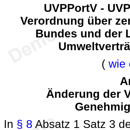
UVPPortV - UVP
Verordnung über zen
Bundes und der 
Umweltverträ
(
wie 
Ar
Änderung der 
Genehmig
In
§ 8
Absatz 1 Satz 3 d