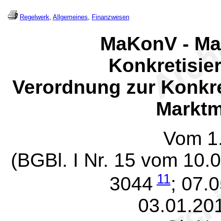
Regelwerk
,
Allgemeines
,
Finanzwesen
MaKonV - Ma
Konkretisi
Verordnung zur Konkre
Marktm
Vom 1
(BGBl. I Nr. 15 vom 10.
11
3044
; 07.
03.01.20