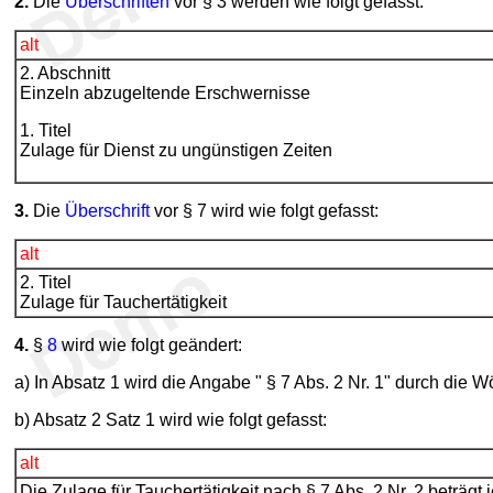
2.
Die
Überschriften
vor § 3 werden wie folgt gefasst:
alt
2. Abschnitt
Einzeln abzugeltende Erschwernisse
1. Titel
Zulage für Dienst zu ungünstigen Zeiten
3.
Die
Überschrift
vor § 7 wird wie folgt gefasst:
alt
2. Titel
Zulage für Tauchertätigkeit
4.
§
8
wird wie folgt geändert:
a) In Absatz 1 wird die Angabe " § 7 Abs. 2 Nr. 1" durch die W
b) Absatz 2 Satz 1 wird wie folgt gefasst:
alt
Die Zulage für Tauchertätigkeit nach § 7 Abs. 2 Nr. 2 beträgt 