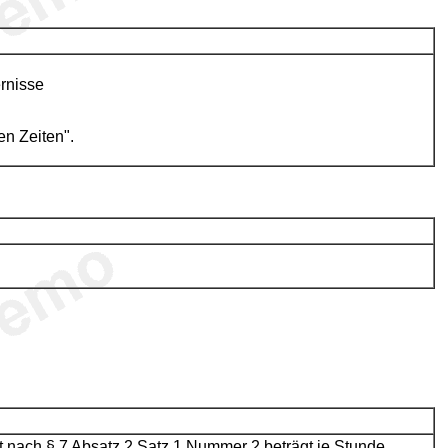
rnisse
en Zeiten".
it nach § 7 Absatz 2 Satz 1 Nummer 2 beträgt je Stunde