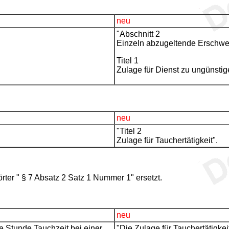
neu
"Abschnitt 2
Einzeln abzugeltende Erschwe
Titel 1
Zulage für Dienst zu ungünstig
neu
"Titel 2
Zulage für Tauchertätigkeit".
örter " § 7 Absatz 2 Satz 1 Nummer 1" ersetzt.
neu
je Stunde Tauchzeit bei einer
"Die Zulage für Tauchertätigke