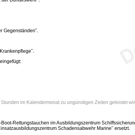
der Gegenständen".
 Krankenpflege".
eingefügt:
4 Stunden im Kalendermonat zu ungünstigen Zeiten geleistet wir
-Boot-Rettungstauchen im Ausbildungszentrum Schiffssicherun
 Einsatzausbildungszentrum Schadensabwehr Marine" ersetzt.