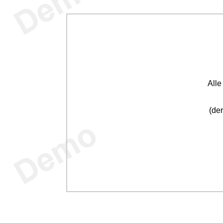
All
(der