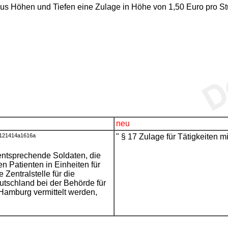
g aus Höhen und Tiefen eine Zulage in Höhe von 1,50 Euro pro S
neu
12
14
14a
16
16a
" § 17 Zulage für Tätigkeiten
entsprechende Soldaten, die
n Patienten in Einheiten für
Zentralstelle für die
utschland bei der Behörde für
Hamburg vermittelt werden,