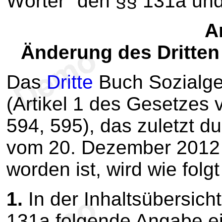
Wörter "den §§ 131a und
Ar
Änderung des Dritte
Das
Dritte
Buch Sozialges
(Artikel 1 des Gesetzes 
594, 595), das zuletzt d
vom 20. Dezember 2012 (
worden ist, wird wie folg
1.
In der Inhaltsübersich
131a folgende Angabe ei