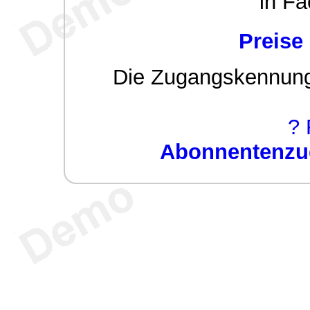
in Fa
Preise
Die Zugangskennung w
? 
Abonnentenzug