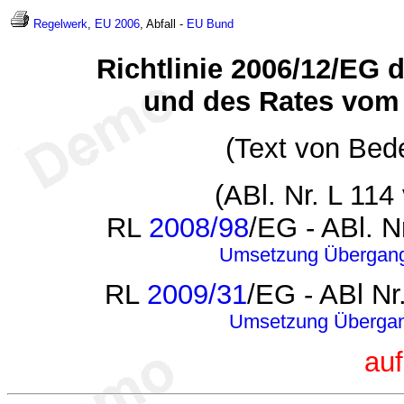
Regelwerk
,
EU 2006
, Abfall -
EU
Bund
Richtlinie 2006/12/EG
und des Rates vom 5
(Text von Bed
(ABl. Nr. L 114
RL
2008/98
/EG - ABl. 
Umsetzung
Übergan
RL
2009/31
/EG - ABl Nr
Umsetzung Überg
au