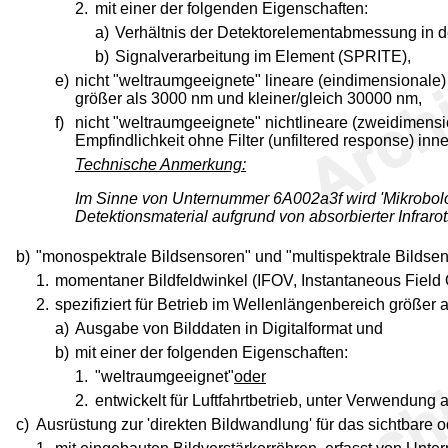
2.
mit einer der folgenden Eigenschaften:
a)
Verhältnis der Detektorelementabmessung in de
b)
Signalverarbeitung im Element (SPRITE),
e)
nicht "weltraumgeeignete" lineare (eindimensionale
größer als 3000 nm und kleiner/gleich 30000 nm,
f)
nicht "weltraumgeeignete" nichtlineare (zweidimensi
Empfindlichkeit ohne Filter (unfiltered response) i
Technische Anmerkung:
Im Sinne von Unternummer 6A002a3f wird 'Mikrobolom
Detektionsmaterial aufgrund von absorbierter Infrar
b)
"monospektrale Bildsensoren" und "multispektrale Bildsens
1.
momentaner Bildfeldwinkel (IFOV, Instantaneous Field O
2.
spezifiziert für Betrieb im Wellenlängenbereich größer
a)
Ausgabe von Bilddaten in Digitalformat und
b)
mit einer der folgenden Eigenschaften:
1.
"weltraumgeeignet"
oder
2.
entwickelt für Luftfahrtbetrieb, unter Verwendung
c)
Ausrüstung zur 'direkten Bildwandlung' für das sichtbare o