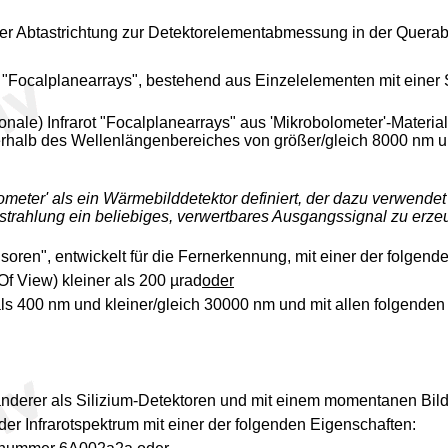
r Abtastrichtung zur Detektorelementabmessung in der Querabta
) "Focalplanearrays", bestehend aus Einzelelementen mit einer
onale) Infrarot "Focalplanearrays" aus 'Mikrobolometer'-Materia
nnerhalb des Wellenlängenbereiches von größer/gleich 8000 nm u
eter' als ein Wärmebilddetektor definiert, der dazu verwendet
otstrahlung ein beliebiges, verwertbares Ausgangssignal zu erze
oren", entwickelt für die Fernerkennung, mit einer der folgend
f View) kleiner als 200 µrad
oder
 als 400 nm und kleiner/gleich 30000 nm und mit allen folgenden
 anderer als Silizium-Detektoren und mit einem momentanen Bildf
der Infrarotspektrum mit einer der folgenden Eigenschaften: