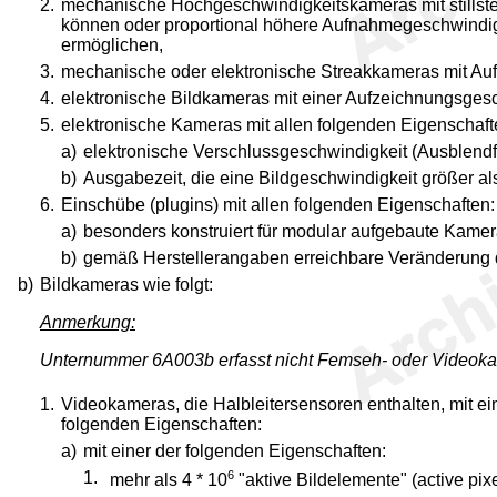
2.
mechanische Hochgeschwindigkeitskameras mit stillste
können oder proportional höhere Aufnahmegeschwindigk
ermöglichen,
3.
mechanische oder elektronische Streakkameras mit Au
4.
elektronische Bildkameras mit einer Aufzeichnungsgesch
5.
elektronische Kameras mit allen folgenden Eigenschaft
a)
elektronische Verschlussgeschwindigkeit (Ausblendfäh
b)
Ausgabezeit, die eine Bildgeschwindigkeit größer al
6.
Einschübe (plugins) mit allen folgenden Eigenschaften:
a)
besonders konstruiert für modular aufgebaute Kamer
b)
gemäß Herstellerangaben erreichbare Veränderung
b)
Bildkameras wie folgt:
Anmerkung:
Unternummer 6A003b erfasst nicht Femseh- oder Videokam
1.
Videokameras, die Halbleitersensoren enthalten, mit ei
folgenden Eigenschaften:
a)
mit einer der folgenden Eigenschaften:
1.
6
mehr als 4 * 10
"aktive Bildelemente" (active p