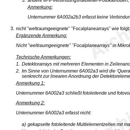
3.
andere III-V-Verbindungshalbleiter-Fotokathoden,
Anmerkung:
Unternummer 6A002a2b3 erfasst keine Verbindungsh
3.
nicht "weltraumgeeignete" "Focalplanearrays" wie folgt:
Ergänzende Anmerkung:
Nicht "weltraumgeeignete" "Focalplanearrays" in Mikro
Technische Anmerkungen:
1.
Detektorarrays mit mehreren Elementen in Zeilenan
2.
Im Sinne von Unternummer 6A002a3 wird die 'Querabta
senkrecht zur linearen Anordnung der Detektorelemen
Anmerkung 1:
Unternummer 6A002a3 schließt fotoleitende und fotovol
Anmerkung 2:
Unternummer 6A002a3 erfasst nicht:
a)
gekapselte fotoleitende Multielementzellen mit ma