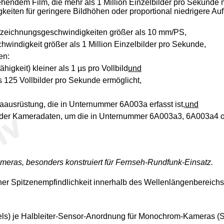
hendem Film, die mehr als 1 Million Einzelbilder pro Sekunde 
eiten für geringere Bildhöhen oder proportional niedrigere A
fzeichnungsgeschwindigkeiten größer als 10 mm/PS,
windigkeit größer als 1 Million Einzelbilder pro Sekunde,
en:
igkeit) kleiner als 1 µs pro Vollbild
und
s 125 Vollbilder pro Sekunde ermöglicht,
aausrüstung, die in Unternummer 6A003a erfasst ist,
und
 der Kameradaten, um die in Unternummer 6A003a3, 6A003a4 o
eras, besonders konstruiert für Fernseh-Rundfunk-Einsatz.
ner Spitzenempfindlichkeit innerhalb des Wellenlängenbereichs
ixels) je Halbleiter-Sensor-Anordnung für Monochrom-Kameras 