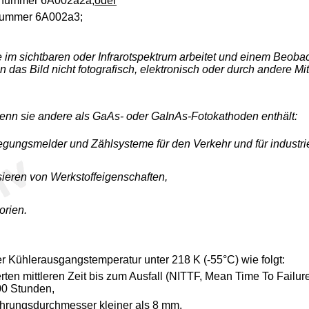
ternummer 6A002a2a,
oder
rnummer 6A002a3;
ie im sichtbaren oder Infrarotspektrum arbeitet und einem Beob
nn das Bild nicht fotografisch, elektronisch oder durch andere M
enn sie andere als GaAs- oder GaInAs-Fotokathoden enthält:
wegungsmelder und Zählsysteme für den Verkehr und für industr
sieren von Werkstoffeigenschaften,
orien.
r Kühlerausgangstemperatur unter 218 K (-55°C) wie folgt:
erten mittleren Zeit bis zum Ausfall (NITTF, Mean Time To Failur
00 Stunden,
ohrungsdurchmesser kleiner als 8 mm,