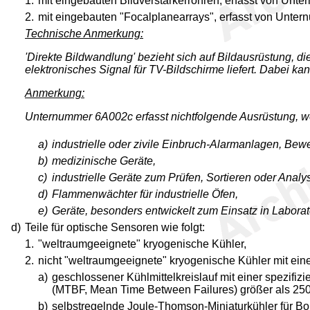
1.
mit eingebauten Bildverstärkerröhren, erfasst von Un
2.
mit eingebauten "Focalplanearrays", erfasst von Unte
Technische Anmerkung:
'Direkte Bildwandlung' bezieht sich auf Bildausrüstung, d
elektronisches Signal für TV-Bildschirme liefert. Dabei ka
Anmerkung:
Unternummer 6A002c erfasst nichtfolgende Ausrüstung, w
a)
industrielle oder zivile Einbruch-Alarmanlagen, Be
b)
medizinische Geräte,
c)
industrielle Geräte zum Prüfen, Sortieren oder Analy
d)
Flammenwächter für industrielle Öfen,
e)
Geräte, besonders entwickelt zum Einsatz in Laborat
d)
Teile für optische Sensoren wie folgt:
1.
"weltraumgeeignete" kryogenische Kühler,
2.
nicht "weltraumgeeignete" kryogenische Kühler mit eine
a)
geschlossener Kühlmittelkreislauf mit einer spezifizi
(MTBF, Mean Time Between Failures) größer als 25
b)
selbstregelnde Joule-Thomson-Miniaturkühler für B