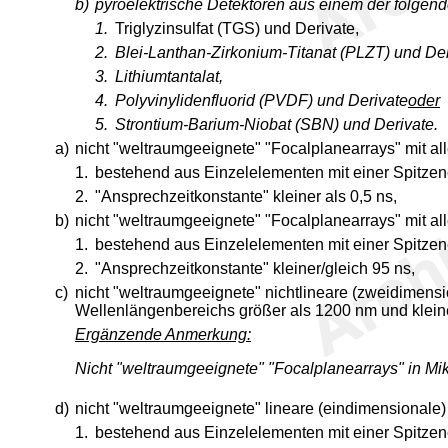
b)
pyroelektrische Detektoren aus einem der folgend
1.
Triglyzinsulfat (TGS) und Derivate,
2.
Blei-Lanthan-Zirkonium-Titanat (PLZT) und Der
3.
Lithiumtantalat,
4.
Polyvinylidenfluorid (PVDF) und Derivate
oder
5.
Strontium-Barium-Niobat (SBN) und Derivate.
a)
nicht "weltraumgeeignete" "Focalplanearrays" mit al
1.
bestehend aus Einzelelementen mit einer Spitzen
2.
"Ansprechzeitkonstante" kleiner als 0,5 ns,
b)
nicht "weltraumgeeignete" "Focalplanearrays" mit al
1.
bestehend aus Einzelelementen mit einer Spitzen
2.
"Ansprechzeitkonstante" kleiner/gleich 95 ns,
c)
nicht "weltraumgeeignete" nichtlineare (zweidimensi
Wellenlängenbereichs größer als 1200 nm und klein
Ergänzende Anmerkung:
Nicht "weltraumgeeignete" "Focalplanearrays" in Mi
d)
nicht "weltraumgeeignete" lineare (eindimensionale)
1.
bestehend aus Einzelelementen mit einer Spitzen