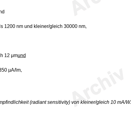
und
ls 1200 nm und kleiner/gleich 30000 nm,
ich 12 μm
und
 350 µA/lm,
ndlichkeit (radiant sensitivity) von kleiner/gleich 10 mA/W.