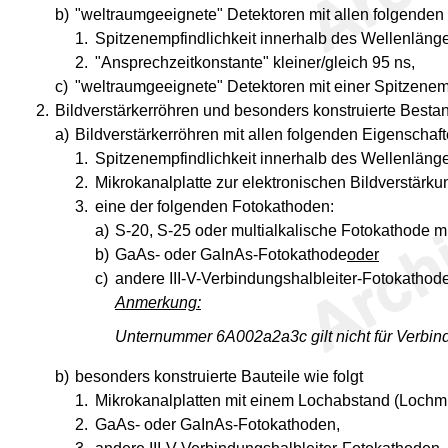
b)
"weltraumgeeignete" Detektoren mit allen folgenden
1.
Spitzenempfindlichkeit innerhalb des Wellenläng
2.
"Ansprechzeitkonstante" kleiner/gleich 95 ns,
c)
"weltraumgeeignete" Detektoren mit einer Spitzenem
2.
Bildverstärkerröhren und besonders konstruierte Bestandt
a)
Bildverstärkerröhren mit allen folgenden Eigenschaft
1.
Spitzenempfindlichkeit innerhalb des Wellenläng
2.
Mikrokanalplatte zur elektronischen Bildverstärk
3.
eine der folgenden Fotokathoden:
a)
S-20, S-25 oder multialkalische Fotokathode mit
b)
GaAs- oder GaInAs-Fotokathode
oder
c)
andere III-V-Verbindungshalbleiter-Fotokathod
Anmerkung:
Unternummer 6A002a2a3c gilt nicht für Verbindu
b)
besonders konstruierte Bauteile wie folgt
1.
Mikrokanalplatten mit einem Lochabstand (Lochmit
2.
GaAs- oder GaInAs-Fotokathoden,