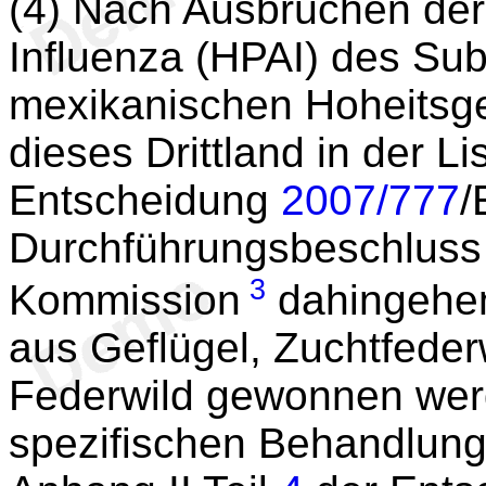
(4) Nach Ausbrüchen de
Influenza (HPAI) des Su
mexikanischen Hoheitsgeb
dieses Drittland in der Li
Entscheidung
2007/777
/
Durchführungsbeschlus
3
Kommission
dahingehen
aus Geflügel, Zuchtfeder
Federwild gewonnen wer
spezifischen Behandlun