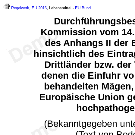
Regelwerk
,
EU 2016
, Lebensmittel -
EU
Bund
Durchführungsbes
Kommission vom 14.
des Anhangs II der
hinsichtlich des Eintra
Drittländer bzw. der 
denen die Einfuhr v
behandelten Mägen,
Europäische Union ges
hochpathogen
(Bekanntgegeben unte
(Text von Bed