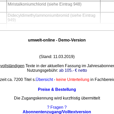
Miristalkoniumchlorid (siehe Eintrag 948)
Didecyldimethylammoniumbromid (siehe Eintrag
949)
umwelt-online - Demo-Version
(Stand: 11.03.2019)
e
vollständigen
Texte in der aktuellen Fassung im Jahresabonn
Nutzungsgebühr:
ab 105.- € netto
zeit ca. 7200 Titel s.
Übersicht
-
keine Unterteilung
in Fachberei
Preise & Bestellung
Die Zugangskennung wird kurzfristig übermittelt
? Fragen ?
Abonnentenzugang/Volltextversion