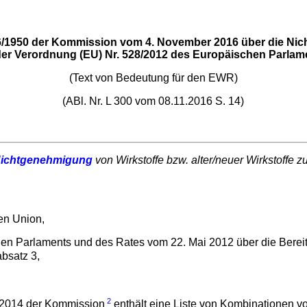
/1950 der Kommission vom 4. November 2016 über die Nic
der Verordnung (EU) Nr. 528/2012 des Europäischen Parlam
(Text von Bedeutung für den EWR)
(ABl. Nr. L 300 vom 08.11.2016 S. 14)
 Nichtgenehmigung
von Wirkstoffe bzw. alter/neuer Wirkstoffe z
hen Union,
n Parlaments und des Rates vom 22. Mai 2012 über die Berei
bsatz 3,
2
2/2014 der Kommission
enthält eine Liste von Kombinationen v