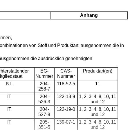
Anhang
ormen,
Kombinationen von Stoff und Produktart, ausgenommen die in
, ausgenommen die ausdrücklich genehmigten
hterstattender
EG-
CAS-
Produktart(en)
itgliedstaat
Nummer
Nummer
NL
204-
118-52-5
11
258-7
IT
204-
122-18-9
1, 2, 3, 4, 8, 10, 11
526-3
und 12
IT
204-
122-19-0
1, 2, 3, 4, 8, 10, 11
527-9
und 12
IT
205-
139-07-1
1, 2, 3, 4, 8, 10, 11
351-5
und 12