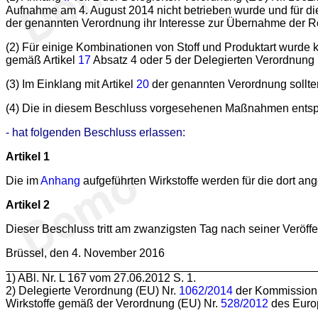
Aufnahme am 4. August 2014 nicht betrieben wurde und für di
der genannten Verordnung ihr Interesse zur Übernahme der Rol
(2) Für einige Kombinationen von Stoff und Produktart wurde ke
gemäß Artikel
17
Absatz 4 oder 5 der Delegierten Verordnung 
(3) Im Einklang mit Artikel
20
der genannten Verordnung sollten
(4) Die in diesem Beschluss vorgesehenen Maßnahmen entsp
- hat folgenden Beschluss erlassen:
Artikel 1
Die im
Anhang
aufgeführten Wirkstoffe werden für die dort a
Artikel 2
Dieser Beschluss tritt am zwanzigsten Tag nach seiner Veröffe
Brüssel, den 4. November 2016
1
) ABl. Nr. L 167 vom 27.06.2012 S. 1.
2
) Delegierte Verordnung (EU) Nr.
1062/2014
der Kommission v
Wirkstoffe gemäß der Verordnung (EU) Nr.
528/2012
des Europ