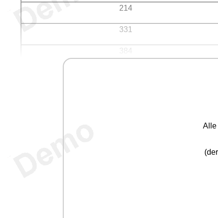
214
331
384
All
(der