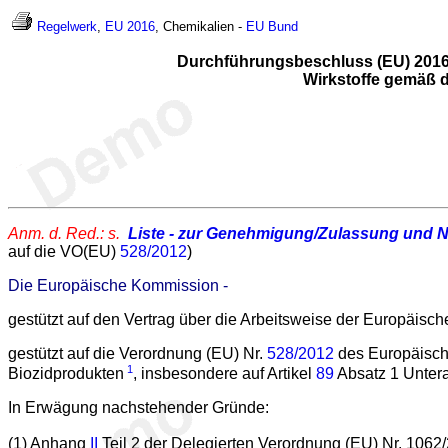
Regelwerk
,
EU 2016
, Chemikalien -
EU
Bund
Durchführungsbeschluss (EU) 2016
Wirkstoffe gemäß 
Anm. d. Red.: s.
Liste - zur Genehmigung/Zulassung und
auf die VO(EU)
528/2012
)
Die Europäische Kommission -
gestützt auf den Vertrag über die Arbeitsweise der Europäisc
gestützt auf die Verordnung (EU) Nr.
528/2012
des Europäische
1
Biozidprodukten
, insbesondere auf Artikel
89
Absatz 1 Untera
In Erwägung nachstehender Gründe:
(1) Anhang
II
Teil 2 der Delegierten Verordnung (EU) Nr. 106