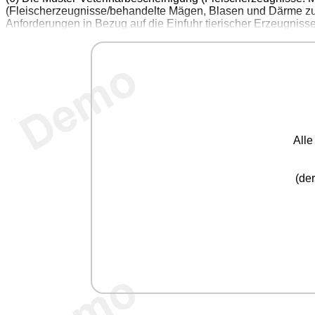
(Fleischerzeugnisse/behandelte Mägen, Blasen und Därme z
Anforderungen in Bezug auf die Einfuhr tierischer Erzeugnis
All
(der