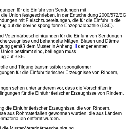
gungen für die Einfuhr von Sendungen mit
n die Union festgeschrieben. In der Entscheidung 2000/572/EG
ungen mit Fleischzubereitungen, die für die Einfuhr in die
zug auf die bovine spongiforme Enzephalopathie (BSE).
d Veterinärbescheinigungen für die Einfuhr von Sendungen
eischerzeugnisse und behandelte Mägen, Blasen und Därme
nigung gemäß dem Muster in Anhang
III
der genannten
 Union bestimmt sind, beiliegen muss
zug auf BSE.
rolle und Tilgung transmissibler spongiformer
ungen für die Einfuhr tierischer Erzeugnisse von Rindern,
gen sehen unter anderem vor, dass die Vorschriften in
gungen für die Einfuhr tierischer Erzeugnisse von Rindern,
 die Einfuhr tierischer Erzeugnisse, die von Rindern,
isse aus Rohmaterialien gewonnen wurden, die aus Ländern
hmaterialien entfernt wurden.
 die Muster-Veterinärbescheinigung