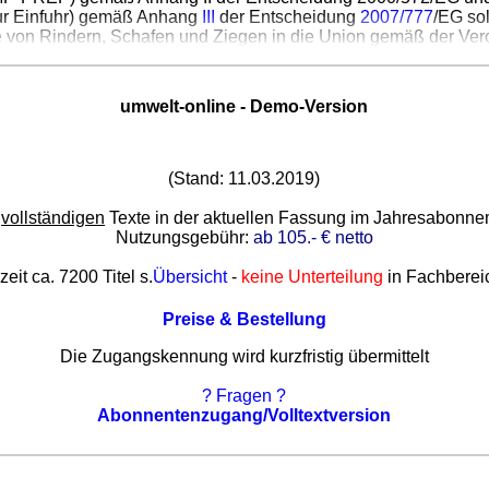
ur Einfuhr) gemäß Anhang
III
der Entscheidung
2007/777
/EG so
se von Rindern, Schafen und Ziegen in die Union gemäß der Ve
umwelt-online - Demo-Version
(Stand: 11.03.2019)
e
vollständigen
Texte in der aktuellen Fassung im Jahresabonn
Nutzungsgebühr:
ab 105.- € netto
zeit ca. 7200 Titel s.
Übersicht
-
keine Unterteilung
in Fachberei
Preise & Bestellung
Die Zugangskennung wird kurzfristig übermittelt
? Fragen ?
Abonnentenzugang/Volltextversion