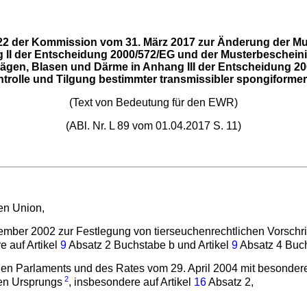
2 der Kommission vom 31. März 2017 zur Änderung der Mus
 II der Entscheidung 2000/572/EG und der Musterbescheini
gen, Blasen und Därme in Anhang III der Entscheidung 200
ntrolle und Tilgung bestimmter transmissibler spongiforme
(Text von Bedeutung für den EWR)
(ABl. Nr. L 89 vom 01.04.2017 S. 11)
hen Union,
ber 2002 zur Festlegung von tierseuchenrechtlichen Vorschrifte
e auf Artikel
9
Absatz 2 Buchstabe b und Artikel
9
Absatz 4 Buch
n Parlaments und des Rates vom 29. April 2004 mit besondere
2
en Ursprungs
, insbesondere auf Artikel
16
Absatz 2,