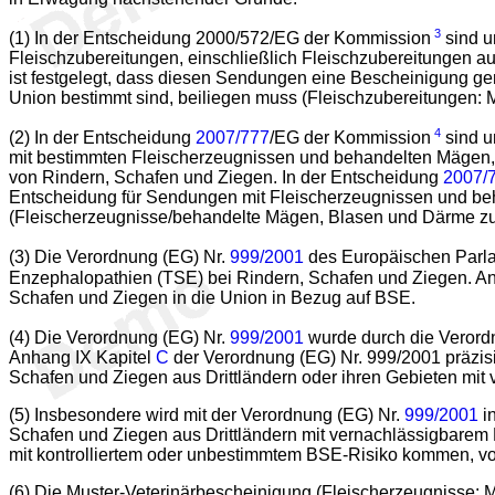
3
(1) In der Entscheidung 2000/572/EG der Kommission
sind u
Fleischzubereitungen, einschließlich Fleischzubereitungen a
ist festgelegt, dass diesen Sendungen eine Bescheinigung ge
Union bestimmt sind, beiliegen muss (Fleischzubereitungen:
4
(2) In der Entscheidung
2007/777
/EG der Kommission
sind u
mit bestimmten Fleischerzeugnissen und behandelten Mägen,
von Rindern, Schafen und Ziegen. In der Entscheidung
2007/
Entscheidung für Sendungen mit Fleischerzeugnissen und beha
(Fleischerzeugnisse/behandelte Mägen, Blasen und Därme zur
(3) Die Verordnung (EG) Nr.
999/2001
des Europäischen Parl
Enzephalopathien (TSE) bei Rindern, Schafen und Ziegen. A
Schafen und Ziegen in die Union in Bezug auf BSE.
(4) Die Verordnung (EG) Nr.
999/2001
wurde durch die Veror
Anhang IX Kapitel
C
der Verordnung (EG) Nr. 999/2001 präzis
Schafen und Ziegen aus Drittländern oder ihren Gebieten mit 
(5) Insbesondere wird mit der Verordnung (EG) Nr.
999/2001
in
Schafen und Ziegen aus Drittländern mit vernachlässigbare
mit kontrolliertem oder unbestimmtem BSE-Risiko kommen, vora
(6) Die Muster-Veterinärbescheinigung (Fleischerzeugnisse