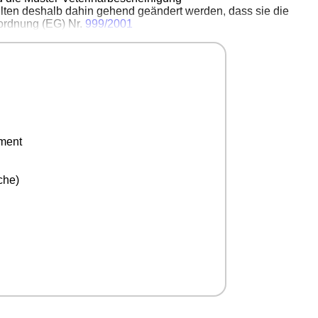
llten deshalb dahin gehend geändert werden, dass sie die
rordnung (EG) Nr.
999/2001
ement
che)