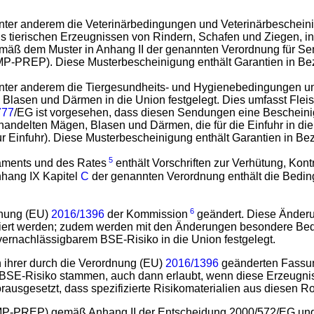
nter anderem die Veterinärbedingungen und Veterinärbescheini
us tierischen Erzeugnissen von Rindern, Schafen und Ziegen, i
mäß dem Muster in Anhang II der genannten Verordnung für Send
 MP-PREP). Diese Musterbescheinigung enthält Garantien in Be
nter anderem die Tiergesundheits- und Hygienebedingungen un
 Blasen und Därmen in die Union festgelegt. Dies umfasst Fl
777
/EG ist vorgesehen, dass diesen Sendungen eine Beschei
ndelten Mägen, Blasen und Därmen, die für die Einfuhr in die
 Einfuhr). Diese Musterbescheinigung enthält Garantien in Be
5
aments und des Rates
enthält Vorschriften zur Verhütung, Kont
nhang IX Kapitel
C
der genannten Verordnung enthält die Beding
6
dnung (EU)
2016/1396
der Kommission
geändert. Diese Änderun
iert werden; zudem werden mit den Änderungen besondere Bedin
vernachlässigbarem BSE-Risiko in die Union festgelegt.
 ihrer durch die Verordnung (EU)
2016/1396
geänderten Fassung
m BSE-Risiko stammen, auch dann erlaubt, wenn diese Erzeugn
usgesetzt, dass spezifizierte Risikomaterialien aus diesen Ro
: MP-PREP) gemäß Anhang II der Entscheidung 2000/572/EG und