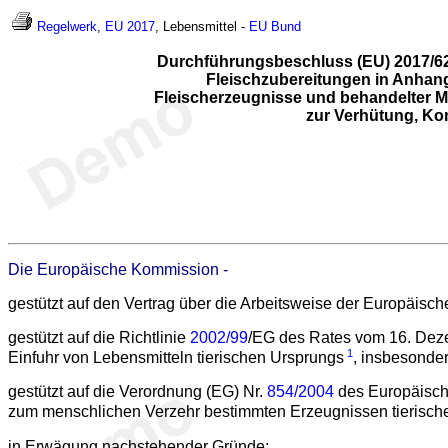
Regelwerk
,
EU 2017
, Lebensmittel -
EU
Bund
Durchführungsbeschluss (EU) 2017/62
Fleischzubereitungen in Anhang
Fleischerzeugnisse und behandelter Mä
zur Verhütung, Ko
Die Europäische Kommission -
gestützt auf den Vertrag über die Arbeitsweise der Europäisc
gestützt auf die Richtlinie
2002/99
/EG des Rates vom 16. Dezem
1
Einfuhr von Lebensmitteln tierischen Ursprungs
, insbesonder
gestützt auf die Verordnung (EG) Nr.
854/2004
des Europäische
zum menschlichen Verzehr bestimmten Erzeugnissen tierisch
in Erwägung nachstehender Gründe: