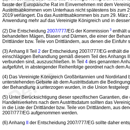
fasste der Europäische Rat im Einvernehmen mit dem Vereini
Austrittsabkommen vom Unterhaus nicht spätestens bis zum 29
2019 verlängert. Da das Austrittsabkommen bis zum 29. März 20
Anwendung mehr auf das Vereinigte Königreich und in dessen
3
(2) Die Entscheidung
2007/777
/EG der Kommission
enthält 
behandelten Mägen, Blasen und Därmen, die einer der Behan
Drittländer bzw. Teile von Drittländern, aus denen die Einfuhr 
(3) Anhang II Teil
2
der Entscheidung 2007/777/EG enthält die Lis
einschlägigen Behandlung gemäß diesem Teil des Anhangs II 
verbunden sind, auszuschließen. In Teil
4
des genannten Anhan
aufgeführt, in absteigender Reihenfolge geordnet nach dem A
(4) Das Vereinigte Königreich Großbritannien und Nordirland 
unterstehenden Gebiete ab dem Austrittsdatum die Bedingunge
der Behandlung a unterzogen wurden, in die Union festgelegt 
(5) Unter Berücksichtigung dieser spezifischen Garantien, di
Handelsverkehrs nach dem Austrittsdatum sollten das Vereini
in die Liste der Drittländer bzw. Teile von Drittländern, aus 
2007/777/EG aufgenommen werden.
(6) Anhang
II
der Entscheidung 2007/777/EG sollte daher ent