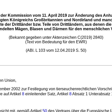
der Kommission vom 11. April 2019 zur Änderung des Anha
igten Königreichs Großbritannien und Nordirland und manc
te der Drittländer bzw. Teile von Drittländern, aus denen 
ndelten Mägen, Blasen und Därmen für den menschlichen Ve
(Bekannt gegeben unter Aktenzeichen C(2019) 2840)
(Text von Bedeutung für den EWR)
(ABl. L 103 vom 12.04.2019 S. 50)
hen Union,
ber 2002 zur Festlegung von tierseuchenrechtlichen Vorschrifte
e auf Artikel
8
einleitender Satz, Artikel
8
Absatz 1 Unterabsatz 1
sicht mit, gemäß Artikel
50
des Vertrags über die Europäische 