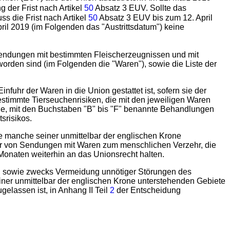
 der Frist nach Artikel
50
Absatz 3 EUV. Sollte das
s die Frist nach Artikel
50
Absatz 3 EUV bis zum 12. April
ril 2019 (im Folgenden das "Austrittsdatum") keine
Sendungen mit bestimmten Fleischerzeugnissen und mit
rden sind (im Folgenden die "Waren"), sowie die Liste der
nfuhr der Waren in die Union gestattet ist, sofern sie der
timmte Tierseuchenrisiken, die mit den jeweiligen Waren
e, mit den Buchstaben "B" bis "F" benannte Behandlungen
srisikos.
ie manche seiner unmittelbar der englischen Krone
uhr von Sendungen mit Waren zum menschlichen Verzehr, die
Monaten weiterhin an das Unionsrecht halten.
tet, sowie zwecks Vermeidung unnötiger Störungen des
iner unmittelbar der englischen Krone unterstehenden Gebiete
gelassen ist, in Anhang II Teil
2
der Entscheidung