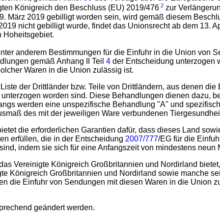
2
gten Königreich den Beschluss (EU) 2019/476
zur Verlängerung
. März 2019 gebilligt worden sein, wird gemäß diesem Beschlus
19 nicht gebilligt wurde, findet das Unionsrecht ab dem 13. Ap
 Hoheitsgebiet.
unter anderem Bestimmungen für die Einfuhr in die Union von 
dlungen gemäß Anhang II Teil
4
der Entscheidung unterzogen wo
solcher Waren in die Union zulässig ist.
te der Drittländer bzw. Teile von Drittländern, aus denen die Ei
unterzogen worden sind. Diese Behandlungen dienen dazu, bes
gs werden eine unspezifische Behandlung "A" und spezifisch
usmaß des mit der jeweiligen Ware verbundenen Tiergesundheit
bietet die erforderlichen Garantien dafür, dass dieses Land sow
n erfüllen, die in der Entscheidung
2007/777
/EG für die Einf
sind, indem sie sich für eine Anfangszeit von mindestens neun 
e das Vereinigte Königreich Großbritannien und Nordirland bie
gte Königreich Großbritannien und Nordirland sowie manche se
denen die Einfuhr von Sendungen mit diesen Waren in die Union zu
sprechend geändert werden.