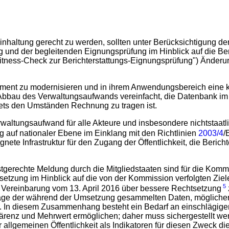
nhaltung gerecht zu werden, sollten unter Berücksichtigung d
und der begleitenden Eignungsprüfung im Hinblick auf die Ber
ness-Check zur Berichterstattungs-Eignungsprüfung") Änderu
agement zu modernisieren und in ihrem Anwendungsbereich ein
en Abbau des Verwaltungsaufwands vereinfacht, die Datenbank im
tets den Umständen Rechnung zu tragen ist.
erwaltungsaufwand für alle Akteure und insbesondere nichtstaat
ung auf nationaler Ebene im Einklang mit den Richtlinien
2003/4
/
te Infrastruktur für den Zugang der Öffentlichkeit, die Beric
ristgerechte Meldung durch die Mitgliedstaaten sind für die K
setzung im Hinblick auf die von der Kommission verfolgten Ziel
5
n Vereinbarung vom 13. April 2016 über bessere Rechtsetzung
ndlage der während der Umsetzung gesammelten Daten, möglicher
. In diesem Zusammenhang besteht ein Bedarf an einschlägigen
 Kohärenz und Mehrwert ermöglichen; daher muss sichergestellt 
allgemeinen Öffentlichkeit als Indikatoren für diesen Zweck d