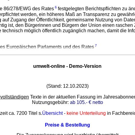
6
nie 86/278/EWG des Rates
festgelegten Berichtspflichten zu än
 verpflichtet werden, ein höheres Maß an Transparenz zu gewähr
 auf Zugang der Öffentlichkeit, gemeinsame Nutzung von Daten 
chtig ist, den Bürgerinnen und Bürgern der Union einen rasche
ie technisch möglich öffentlich zugänglich machen, damit die I
7
es Europäischen Parlaments und des Rates
umwelt-online - Demo-Version
(Stand: 12.10.2023)
e
vollständigen
Texte in der aktuellen Fassung im Jahresabonn
Nutzungsgebühr:
ab 105.- € netto
zeit ca. 7200 Titel s.
Übersicht
-
keine Unterteilung
in Fachberei
Preise & Bestellung