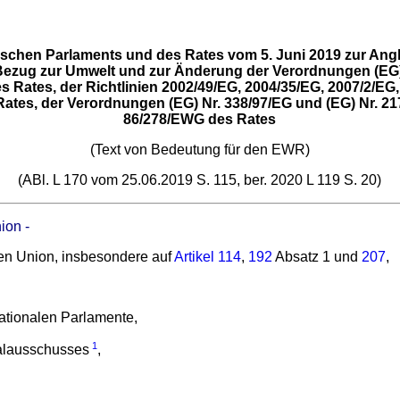
chen Parlaments und des Rates vom 5. Juni 2019 zur Angle
 Bezug zur Umwelt und zur Änderung der Verordnungen (EG) 
 Rates, der Richtlinien 2002/49/EG, 2004/35/EG, 2007/2/EG
tes, der Verordnungen (EG) Nr. 338/97/EG und (EG) Nr. 217
86/278/EWG des Rates
(Text von Bedeutung für den EWR)
(ABl. L 170 vom 25.06.2019 S. 115, ber. 2020 L 119 S. 20)
ion -
en Union, insbesondere auf
Artikel 114
,
192
Absatz 1 und
207
,
ationalen Parlamente,
1
alausschusses
,