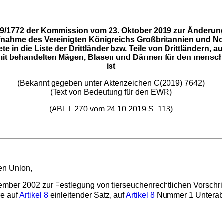
9/1772 der Kommission vom 23. Oktober 2019 zur Änderung
ufnahme des Vereinigten Königreichs Großbritannien und Nor
 in die Liste der Drittländer bzw. Teile von Drittländern,
it behandelten Mägen, Blasen und Därmen für den menschl
ist
(Bekannt gegeben unter Aktenzeichen C(2019) 7642)
(Text von Bedeutung für den EWR)
(ABl. L 270 vom 24.10.2019 S. 113)
en Union,
ber 2002 zur Festlegung von tierseuchenrechtlichen Vorschrifte
re auf
Artikel 8
einleitender Satz, auf
Artikel 8
Nummer 1 Unterab