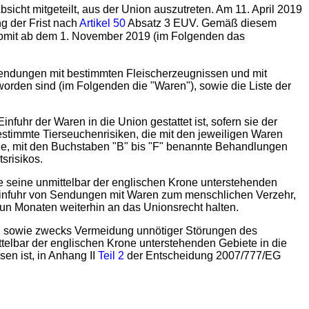
icht mitgeteilt, aus der Union auszutreten. Am 11. April 2019
g der Frist nach
Artikel 50
Absatz 3 EUV. Gemäß diesem
 somit ab dem 1. November 2019 (im Folgenden das
Sendungen mit bestimmten Fleischerzeugnissen und mit
rden sind (im Folgenden die "Waren"), sowie die Liste der
nfuhr der Waren in die Union gestattet ist, sofern sie der
timmte Tierseuchenrisiken, die mit den jeweiligen Waren
e, mit den Buchstaben "B" bis "F" benannte Behandlungen
srisikos.
ie seine unmittelbar der englischen Krone unterstehenden
Einfuhr von Sendungen mit Waren zum menschlichen Verzehr,
eun Monaten weiterhin an das Unionsrecht halten.
tet, sowie zwecks Vermeidung unnötiger Störungen des
telbar der englischen Krone unterstehenden Gebiete in die
en ist, in Anhang II
Teil 2
der Entscheidung 2007/777/EG