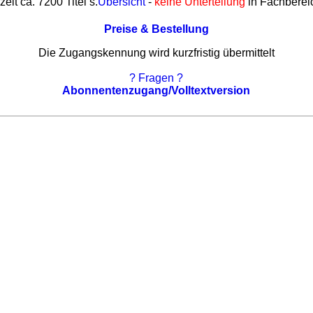
zeit ca. 7200 Titel s.
Übersicht
-
keine Unterteilung
in Fachberei
Preise & Bestellung
Die Zugangskennung wird kurzfristig übermittelt
? Fragen ?
Abonnentenzugang/Volltextversion