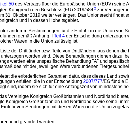
tikel 50
des Vertrags über die Europäische Union (EUV) seine Abs
2
gten Königreich den Beschluss (EU) 2019/584
zur Verlängerun
m 31. Oktober 2019 weiter verlängert. Das Unionsrecht findet
önigreich und in dessen Hoheitsgebiet.
unter anderem Bestimmungen für die Einfuhr in die Union von 
ndlungen gemäß Anhang II
Teil 4
der Entscheidung unterzogen wo
solcher Waren in die Union zulässig ist.
te der Drittländer bzw. Teile von Drittländern, aus denen die Ei
unterzogen worden sind. Diese Behandlungen dienen dazu, bes
gs werden eine unspezifische Behandlung "A" und spezifisch
usmaß des mit der jeweiligen Ware verbundenen Tiergesundheit
ietet die erforderlichen Garantien dafür, dass dieses Land sow
gungen erfüllen, die in der Entscheidung
2007/777
/EG für die 
egt sind, indem sie sich für eine Anfangszeit von mindestens n
e das Vereinigte Königreich Großbritannien und Nordirland bie
te Königreich Großbritannien und Nordirland sowie seine unmit
die Einfuhr von Sendungen mit diesen Waren in die Union zugelass
sprechend geändert werden.