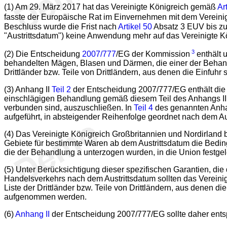
(1) Am 29. März 2017 hat das Vereinigte Königreich gemäß
Ar
fasste der Europäische Rat im Einvernehmen mit dem Vereini
Beschluss wurde die Frist nach
Artikel 50
Absatz 3 EUV bis zu
"Austrittsdatum") keine Anwendung mehr auf das Vereinigte K
3
(2) Die Entscheidung
2007/777
/EG der Kommission
enthält 
behandelten Mägen, Blasen und Därmen, die einer der Beha
Drittländer bzw. Teile von Drittländern, aus denen die Einfuhr 
(3) Anhang II
Teil 2
der Entscheidung 2007/777/EG enthält die Lis
einschlägigen Behandlung gemäß diesem Teil des Anhangs II 
verbunden sind, auszuschließen. In
Teil 4
des genannten Anhan
aufgeführt, in absteigender Reihenfolge geordnet nach dem A
(4) Das Vereinigte Königreich Großbritannien und Nordirland b
Gebiete für bestimmte Waren ab dem Austrittsdatum die Bedin
die der Behandlung a unterzogen wurden, in die Union festgel
(5) Unter Berücksichtigung dieser spezifischen Garantien, di
Handelsverkehrs nach dem Austrittsdatum sollten das Vereinig
Liste der Drittländer bzw. Teile von Drittländern, aus denen 
aufgenommen werden.
(6)
Anhang II
der Entscheidung 2007/777/EG sollte daher ent