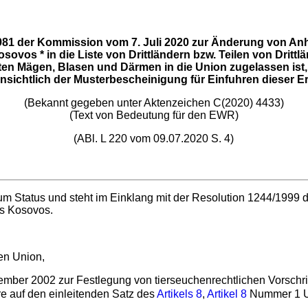
81 der Kommission vom 7. Juli 2020 zur Änderung von Anh
sovos * in die Liste von Drittländern bzw. Teilen von Drittl
en Mägen, Blasen und Därmen in die Union zugelassen ist,
sichtlich der Musterbescheinigung für Einfuhren dieser E
(Bekannt gegeben unter Aktenzeichen C(2020) 4433)
(Text von Bedeutung für den EWR)
(ABl. L 220 vom 09.07.2020 S. 4)
um Status und steht im Einklang mit der Resolution 1244/1999
es Kosovos.
en Union,
ber 2002 zur Festlegung von tierseuchenrechtlichen Vorschrifte
re auf den einleitenden Satz des
Artikels 8
,
Artikel 8
Nummer 1 U