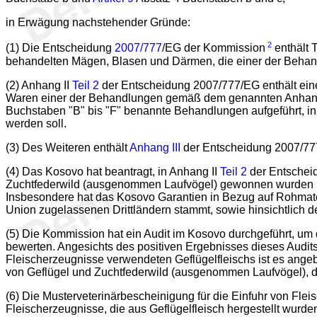
in Erwägung nachstehender Gründe:
2
(1) Die Entscheidung
2007/777
/EG der Kommission
enthält 
behandelten Mägen, Blasen und Därmen, die einer der Beha
(2) Anhang II
Teil 2
der Entscheidung 2007/777/EG enthält eine L
Waren einer der Behandlungen gemäß dem genannten Anhang
Buchstaben "B" bis "F" benannte Behandlungen aufgeführt, i
werden soll.
(3) Des Weiteren enthält
Anhang III
der Entscheidung 2007/777
(4) Das Kosovo hat beantragt, in Anhang II
Teil 2
der Entscheid
Zuchtfederwild (ausgenommen Laufvögel) gewonnen wurden und
Insbesondere hat das Kosovo Garantien in Bezug auf Rohmateria
Union zugelassenen Drittländern stammt, sowie hinsichtlich 
(5) Die Kommission hat ein Audit im Kosovo durchgeführt, um 
bewerten. Angesichts des positiven Ergebnisses dieses Audit
Fleischerzeugnisse verwendeten Geflügelfleischs ist es angeb
von Geflügel und Zuchtfederwild (ausgenommen Laufvögel), d
(6) Die Musterveterinärbescheinigung für die Einfuhr von F
Fleischerzeugnisse, die aus Geflügelfleisch hergestellt wurd