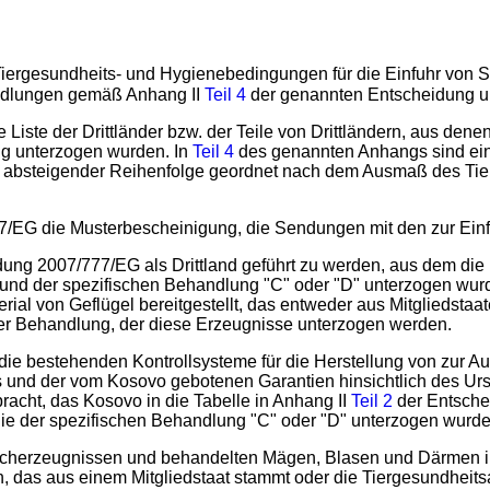
Tiergesundheits- und Hygienebedingungen für die Einfuhr von 
ndlungen gemäß Anhang II
Teil 4
der genannten Entscheidung un
iste der Drittländer bzw. der Teile von Drittländern, aus denen
 unterzogen wurden. In
Teil 4
des genannten Anhangs sind eine
n absteigender Reihenfolge geordnet nach dem Ausmaß des Tier
/EG die Musterbescheinigung, die Sendungen mit den zur Einfuh
ung 2007/777/EG als Drittland geführt zu werden, aus dem die 
 der spezifischen Behandlung "C" oder "D" unterzogen wurden
l von Geflügel bereitgestellt, das entweder aus Mitgliedstaate
der Behandlung, der diese Erzeugnisse unterzogen werden.
die bestehenden Kontrollsysteme für die Herstellung von zur A
s und der vom Kosovo gebotenen Garantien hinsichtlich des Urs
racht, das Kosovo in die Tabelle in Anhang II
Teil 2
der Entsche
ie der spezifischen Behandlung "C" oder "D" unterzogen wurd
leischerzeugnissen und behandelten Mägen, Blasen und Därmen 
en, das aus einem Mitgliedstaat stammt oder die Tiergesundheits