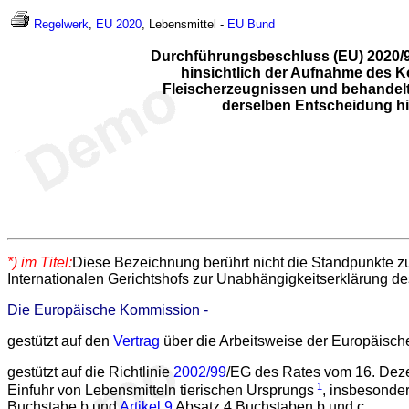
Regelwerk
,
EU 2020
, Lebensmittel -
EU
Bund
Durchführungsbeschluss (EU) 2020/9
hinsichtlich der Aufnahme des Ko
Fleischerzeugnissen und behandelt
derselben Entscheidung hin
*) im Titel:
Diese Bezeichnung berührt nicht die Standpunkte z
Internationalen Gerichtshofs zur Unabhängigkeitserklärung d
Die Europäische Kommission -
gestützt auf den
Vertrag
über die Arbeitsweise der Europäisch
gestützt auf die Richtlinie
2002/99
/EG des Rates vom 16. Dezem
1
Einfuhr von Lebensmitteln tierischen Ursprungs
, insbesonde
Buchstabe b und
Artikel 9
Absatz 4 Buchstaben b und c,