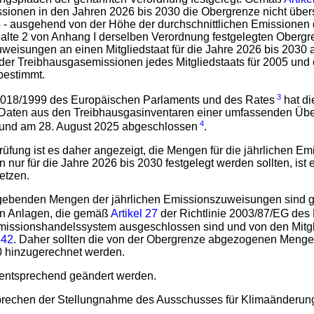
issionen in den Jahren 2026 bis 2030 die Obergrenze nicht übe
4 - ausgehend von der Höhe der durchschnittlichen Emissionen 
 Spalte 2 von Anhang I derselben Verordnung festgelegten Ober
weisungen an einen Mitgliedstaat für die Jahre 2026 bis 2030
r Treibhausgasemissionen jedes Mitgliedstaats für 2005 und 
bestimmt.
3
2018/1999 des Europäischen Parlaments und des Rates
hat di
n Daten aus den Treibhausgasinventaren einer umfassenden Üb
4
 und am 28. August 2025 abgeschlossen
.
fung ist es daher angezeigt, die Mengen für die jährlichen Em
r für die Jahre 2026 bis 2030 festgelegt werden sollten, ist e
etzen.
 ergebenden Mengen der jährlichen Emissionszuweisungen sind
en Anlagen, die gemäß
Artikel 27
der Richtlinie 2003/87/EG des
ssionshandelssystem ausgeschlossen sind und von den Mitgli
842
. Daher sollten die von der Obergrenze abgezogenen Menge
30 hinzugerechnet werden.
 entsprechend geändert werden.
rechen der Stellungnahme des Ausschusses für Klimaänderun