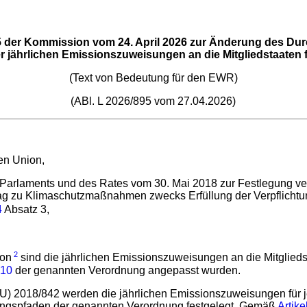
 der Kommission vom 24. April 2026 zur Änderung des Du
er jährlichen Emissionszuweisungen an die Mitgliedstaaten 
(Text von Bedeutung für den EWR)
(ABl. L 2026/895 vom 27.04.2026)
en Union,
arlaments und des Rates vom 30. Mai 2018 zur Festlegung verbi
rag zu Klimaschutzmaßnahmen zwecks Erfüllung der Verpflich
4
Absatz 3,
2
on
sind die jährlichen Emissionszuweisungen an die Mitglied
 10
der genannten Verordnung angepasst wurden.
) 2018/842 werden die jährlichen Emissionszuweisungen für je
erungspfaden der genannten Verordnung festgelegt. Gemäß
Artike