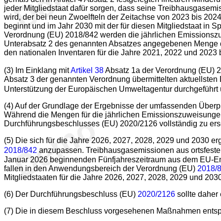
jeder Mitgliedstaat dafür sorgen, dass seine Treibhausgasem
wird, der bei neun Zwoelfteln der Zeitachse von 2023 bis 202
beginnt und im Jahr 2030 mit der für diesen Mitgliedstaat in
Verordnung (EU) 2018/842 werden die jährlichen Emissionszu
Unterabsatz 2 des genannten Absatzes angegebenen Menge de
den nationalen Inventaren für die Jahre 2021, 2022 und 2023 
(3) Im Einklang mit
Artikel 38
Absatz 1a der Verordnung (EU) 
Absatz 3 der genannten Verordnung übermittelten aktuellste
Unterstützung der Europäischen Umweltagentur durchgeführt
(4) Auf der Grundlage der Ergebnisse der umfassenden Überprü
Während die Mengen für die jährlichen Emissionszuweisungen nu
Durchführungsbeschlusses (EU) 2020/2126 vollständig zu ers
(5) Die sich für die Jahre 2026, 2027, 2028, 2029 und 2030
2018/842
anzupassen. Treibhausgasemissionen aus ortsfest
Januar 2026 beginnenden Fünfjahreszeitraum aus dem EU-Emi
fallen in den Anwendungsbereich der Verordnung (EU)
2018/
Mitgliedstaaten für die Jahre 2026, 2027, 2028, 2029 und 20
(6) Der Durchführungsbeschluss (EU)
2020/2126
sollte daher
(7) Die in diesem Beschluss vorgesehenen Maßnahmen entsp