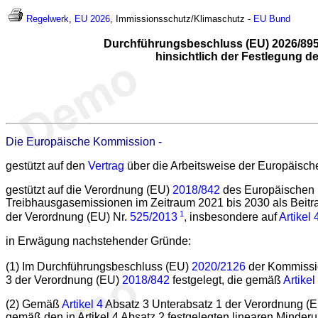
Regelwerk
,
EU 2026
, Immissionsschutz/Klimaschutz -
EU
Bund
Durchführungsbeschluss (EU) 2026/895
hinsichtlich der Festlegung d
Die Europäische Kommission -
gestützt auf den
Vertrag
über die Arbeitsweise der Europäisch
gestützt auf die Verordnung (EU)
2018/842
des Europäischen P
Treibhausgasemissionen im Zeitraum 2021 bis 2030 als Beit
1
der Verordnung (EU) Nr.
525/2013
, insbesondere auf
Artikel 
in Erwägung nachstehender Gründe:
(1) Im Durchführungsbeschluss (EU)
2020/2126
der Kommissi
3 der Verordnung (EU)
2018/842
festgelegt, die gemäß
Artikel
(2) Gemäß
Artikel 4
Absatz 3 Unterabsatz 1 der Verordnung (EU
gemäß den in Artikel 4 Absatz 2 festgelegten linearen Mind