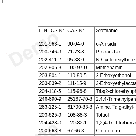
EINECS Nr.
CAS Nr.
Stoffname
201-963-1
90-04-0
o-Anisidin
200-746-9
71-23-8
Propan-1-ol
202-411-2
95-33-0
N-Cyclohexylbenzo
202-905-8
100-97-0
Methenamin
203-804-1
110-80-5
2-Ethoxyethanol
203-839-2
111-15-9
2-Ethoxyethylaccta
204-118-5
115-96-8
Tris(2-chlorethyl)
246-690-9
25167-70-8
2,4,4-Trimethylpen
263-125-1
61790-33-8
Amine, Talg-alkyl-
203-625-9
108-88-3
Toluol
204-428-0
120-82-1
1,2,4-Trichlorbenz
200-663-8
67-66-3
Chloroform