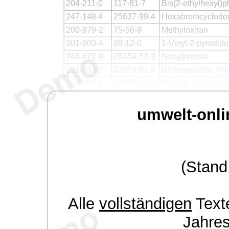
204-211-0
117-81-7
Bis(2-ethylhexyl)p
247-148-4
25637-99-4
Hexabromcyclodo
200-879-2
75-56-9
Methyloxiran
201-800-4
88-12-0
1-Vinyl-2-pyrrolid
246-672-0
25154-52-3
Nonylphenol
251-084-2
32534-81-9
Diphenylether, Pe
284-325-5
84852-15-3
Phenol, 4-Nonyl-, 
umwelt-onli
(Stand
Alle
vollständigen
Texte
Jahre