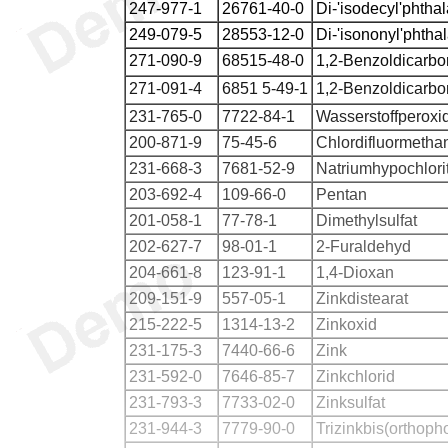
247-977-1
26761-40-0
Di-'isodecyl'phthal
249-079-5
28553-12-0
Di-'isononyl'phthal
271-090-9
68515-48-0
1,2-Benzoldicarbo
271-091-4
6851 5-49-1
1,2-Benzoldicarbo
231-765-0
7722-84-1
Wasserstoffperoxi
200-871-9
75-45-6
Chlordifluormetha
231-668-3
7681-52-9
Natriumhypochlori
203-692-4
109-66-0
Pentan
201-058-1
77-78-1
Dimethylsulfat
202-627-7
98-01-1
2-Furaldehyd
204-661-8
123-91-1
1,4-Dioxan
209-151-9
557-05-1
Zinkdistearat
215-222-5
1314-13-2
Zinkoxid
231-175-3
7440-66-6
Zink
231-592-0
7646-85-7
Zinkchlorid
231-793-3
7733-02-0
Zinksulfat
231-944-3
7779-90-0
Trizinkbis(orthoph