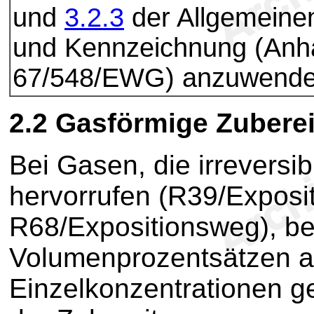
und
3.2.3
der Allgemeinen 
und Kennzeichnung (An
67/548/EWG) anzuwende
2.2
Gasförmige Zubere
Bei Gasen, die irreversib
hervorrufen (R39/Exposi
R68/Expositionsweg), bes
Volumenprozentsätzen 
Einzelkonzentrationen g