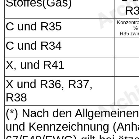
Stoffes(Gas)
R
C und R35
Konzentra
%
R35 zwi
C und R34
X, und R41
X und R36, R37,
R38
(*) Nach den Allgemeinen 
und Kennzeichnung (An