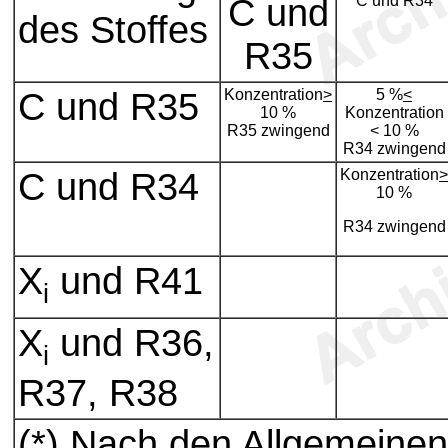
C und
C und R34
des Stoffes
R35
C und R35
Konzentration
>
5 %
<
10 %
Konzentration
R35 zwingend
< 10 %
R34 zwingend
C und R34
Konzentration
>
10 %
R34 zwingend
X
und R41
i
X
und R36,
i
R37, R38
(*) Nach den Allgemeinen 