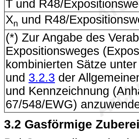
T und R48/Expositionsw
X
und R48/Expositionsw
n
(*) Zur Angabe des Verab
Expositionsweges (Exposi
kombinierten Sätze unt
und
3.2.3
der Allgemeinen 
und Kennzeichnung (An
67/548/EWG) anzuwende
3.2
Gasförmige Zubere