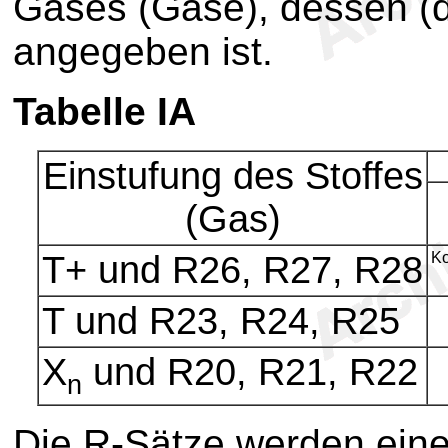
Gases (Gase), dessen (d
angegeben ist.
Tabelle IA
Einstufung des Stoffes
(Gas)
T+ und R26, R27, R28
Ko
T und R23, R24, R25
X
und R20, R21, R22
n
Die R-Sätze werden eine