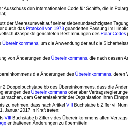
der Ausschuss den Internationalen Code für Schiffe, die in Pola
at;
chutz der Meeresumwelt auf seiner siebenundsechzigsten Tagu
ner durch das
Protokoll von 1978
geänderten Fassung im Hinblic
weltschutzaspekte gerichteten Bestimmungen des
Polar Codes
es
Übereinkommens
, um die Anwendung der auf die Sicherheit
üfung von Änderungen des
Übereinkommens
, die nach dessen Ar
 Übereinkommens die Änderungen des
Übereinkommens
, deren 
r 2 Doppelbuchstabe bb des Übereinkommens, dass die Änderu
sregierungen des
Übereinkommens
oder aber Vertragsregierunge
ausmachen, dem Generalsekretär der Organisation ihren Einspr
nis zu nehmen, dass nach Artikel
VIII
Buchstabe b Ziffer vii Nu
Januar 2017 in Kraft treten;
els
VIII
Buchstabe b Ziffer v des Übereinkommens allen Vertrag
age
enthaltenen Änderungen zu übermitteln;