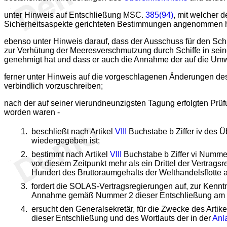
unter Hinweis auf Entschließung MSC.
385(94)
, mit welcher 
Sicherheitsaspekte gerichteten Bestimmungen angenommen h
ebenso unter Hinweis darauf, dass der Ausschuss für den S
zur Verhütung der Meeresverschmutzung durch Schiffe in sei
genehmigt hat und dass er auch die Annahme der auf die Um
ferner unter Hinweis auf die vorgeschlagenen Änderungen d
verbindlich vorzuschreiben;
nach der auf seiner vierundneunzigsten Tagung erfolgten Pr
worden waren -
beschließt nach Artikel
VIII
Buchstabe b Ziffer iv des
wiedergegeben ist;
bestimmt nach Artikel
VIII
Buchstabe b Ziffer vi Numme
vor diesem Zeitpunkt mehr als ein Drittel der Vertrag
Hundert des Bruttoraumgehalts der Welthandelsflotte 
fordert die SOLAS-Vertragsregierungen auf, zur Kennt
Annahme gemäß Nummer 2 dieser Entschließung am 1. 
ersucht den Generalsekretär, für die Zwecke des Artik
dieser Entschließung und des Wortlauts der in der
Anl