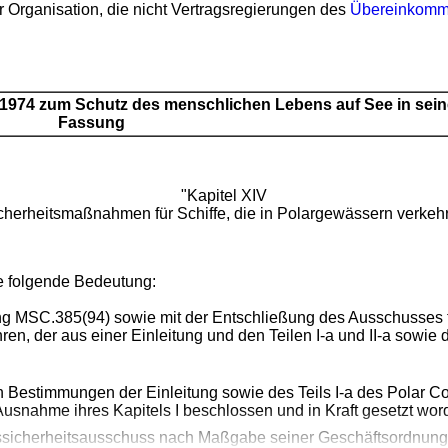
r Organisation, die nicht Vertragsregierungen des
Übereinkom
974 zum Schutz des menschlichen Lebens auf See in seine
Fassung
"Kapitel XIV
cherheitsmaßnahmen für Schiffe, die in Polargewässern verkeh
e folgende Bedeutung:
ung MSC.385(94) sowie mit der Entschließung des Ausschusses
ren, der aus einer Einleitung und den Teilen I-a und II-a sowie 
en Bestimmungen der Einleitung sowie des Teils I-a des Polar
 Ausnahme ihres Kapitels I beschlossen und in Kraft gesetzt w
fssicherheitsausschuss nach Maßgabe seiner Geschäftsordnung