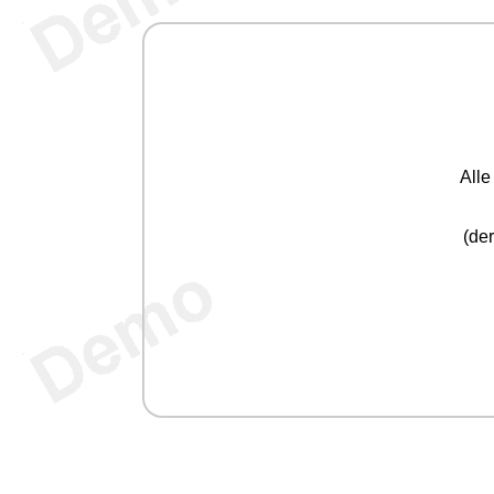
All
(der