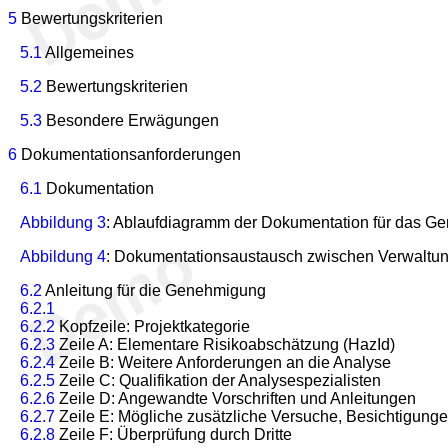
5
Bewertungskriterien
5.1
Allgemeines
5.2
Bewertungskriterien
5.3
Besondere Erwägungen
6
Dokumentationsanforderungen
6.1
Dokumentation
Abbildung 3
: Ablaufdiagramm der Dokumentation für das G
Abbildung 4
: Dokumentationsaustausch zwischen Verwaltung
6.2
Anleitung für die Genehmigung
6.2.1
6.2.2
Kopfzeile: Projektkategorie
6.2.3
Zeile A: Elementare Risikoabschätzung (HazId)
6.2.4
Zeile B: Weitere Anforderungen an die Analyse
6.2.5
Zeile C: Qualifikation der Analysespezialisten
6.2.6
Zeile D: Angewandte Vorschriften und Anleitungen
6.2.7
Zeile E: Mögliche zusätzliche Versuche, Besichtigunge
6.2.8
Zeile F: Überprüfung durch Dritte