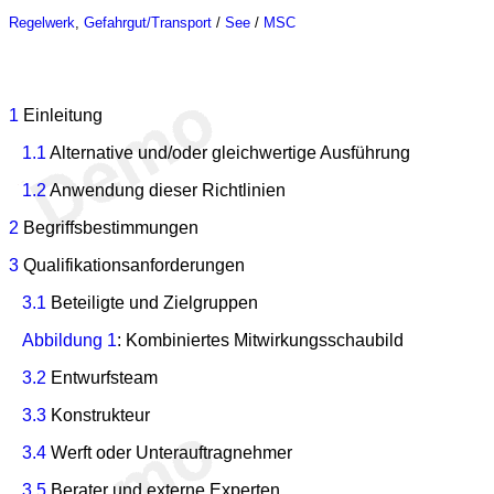
Regelwerk
,
Gefahrgut/Transport
/
See
/
MSC
1
Einleitung
1.1
Alternative und/oder gleichwertige Ausführung
1.2
Anwendung dieser Richtlinien
2
Begriffsbestimmungen
3
Qualifikationsanforderungen
3.1
Beteiligte und Zielgruppen
Abbildung 1
: Kombiniertes Mitwirkungsschaubild
3.2
Entwurfsteam
3.3
Konstrukteur
3.4
Werft oder Unterauftragnehmer
3.5
Berater und externe Experten