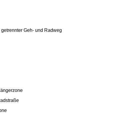
 getrennter Geh- und Radweg
gängerzone
radstraße
one