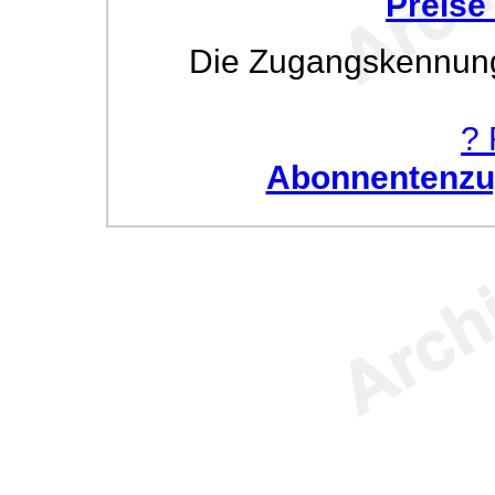
Preise
Die Zugangskennung w
? 
Abonnentenzug