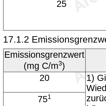
25
17.1.2 Emissionsgrenzwe
Emissionsgrenzwert
3
(mg C/m
)
20
1) Gi
Wied
1
zurü
75