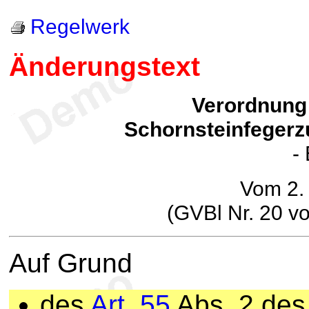
Regelwerk
Änderungstext
Verordnung
Schornsteinfegerz
-
Vom 2.
(GVBl Nr. 20 v
Auf Grund
des
Art. 55
Abs. 2 des